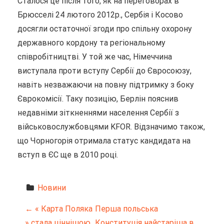
Сталося це після того, як на переговорах в
Брюсселі 24 лютого 2012р., Сербія і Косово
досягли остаточної згоди про спільну охорону
державного кордону та регіональному
співробітництві. У той же час, Німеччина
виступала проти вступу Сербії до Євросоюзу,
навіть незважаючи на повну підтримку з боку
Єврокомісії. Таку позицію, Берлін пояснив
недавніми зіткненнями населення Сербії з
військовослужбовцями KFOR. Відзначимо також,
що Чорногорія отримала статус кандидата на
вступ в ЄС ще в 2010 році.
Новини
Н
←
« Карта Поляка
Перша польська
» стала ціннішою
Конституція найстаріша в