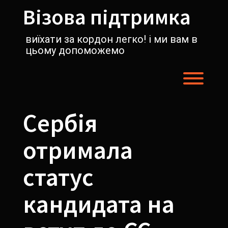
Перейти
Візова підтримка
к
содержимому
виїхати за кордон легко! і ми вам в
цьому допоможемо
Пере
Сербія
отримала
статус
кандидата на