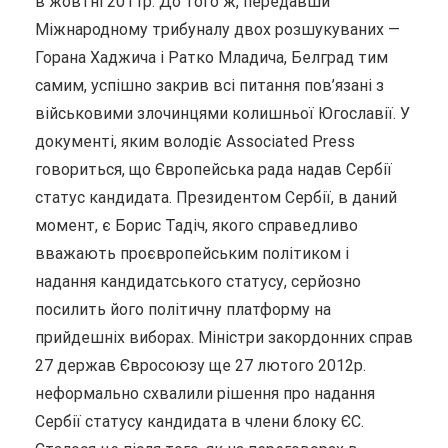
в жовтні 2011р. До того ж, передавши
Міжнародному трибуналу двох розшукуваних —
Горана Хаджича і Ратко Младича, Белград тим
самим, успішно закрив всі питання пов’язані з
військовими злочинцями колишньої Югославії. У
документі, яким володіє Associated Press
говориться, що Європейська рада надав Сербії
статус кандидата. Президентом Сербії, в даний
момент, є Борис Тадіч, якого справедливо
вважають проєвропейським політиком і
надання кандидатського статусу, серйозно
посилить його політичну платформу на
прийдешніх виборах. Міністри закордонних справ
27 держав Євросоюзу ще 27 лютого 2012р.
неформально схвалили рішення про надання
Сербії статусу кандидата в члени блоку ЄС.