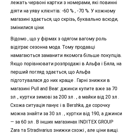
лежать червоні картки з номерами, які повинні
діяти на уяву клієнтів: -60 % , -70 %. У кожному
магазині здається, що скрізь, буквально всюди,
змінилися ціни.
Відомо , що у фірмах з одягом вагому роль
відіграє сезонна мода. Тому продавці
намагаються заманити якомога більше покупців.
Якщо порівнювати розпродажі в Альфа і Бяла, на
перший погляд здається, що Альфа
підготувалася до них краще . Гарні знижки в
магазині Pull and Bear: джинси купите вже за 70
зл ., куртки зимові за 200 зл . , а майки від 20 зл .
Схожа ситуація панує і в Bershka, де сорочку
можна знайти за 30 зл . , куртки від 190, а джинси
— за 60 зл . В інших магазинах INDITEX GROUP
Zara та Stradivarius знижки схожі , але ціни вищі.