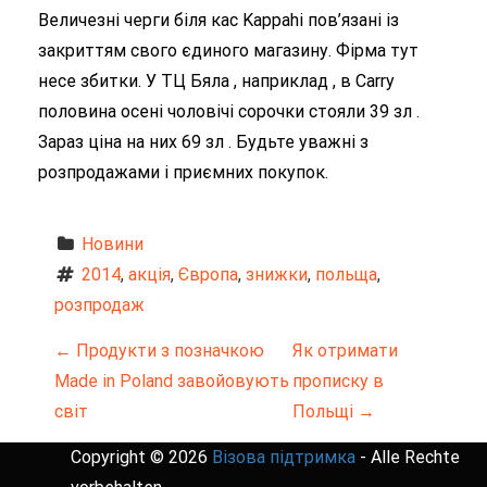
Величезні черги біля кас Kappahi пов’язані із
закриттям свого єдиного магазину. Фірма тут
несе збитки. У ТЦ Бяла , наприклад , в Carry
половина осені чоловічі сорочки стояли 39 зл .
Зараз ціна на них 69 зл . Будьте уважні з
розпродажами і приємних покупок.
Новини
2014
, 
акція
, 
Європа
, 
знижки
, 
польща
, 
розпродаж
Н
←
Продукти з позначкою
Як отримати
Made in Poland завойовують
прописку в
а
світ
Польщі
→
в
Copyright © 2026
Візова підтримка
- Alle Rechte