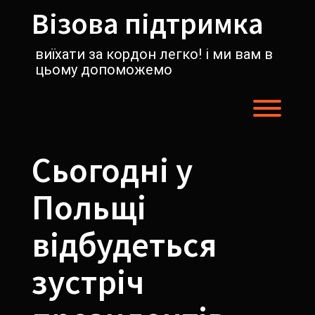
Перейти
Візова підтримка
к
содержимому
виїхати за кордон легко! і ми вам в
цьому допоможемо
Пере
Сьогодні у
Польщі
відбудеться
зустріч