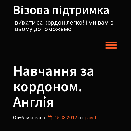
Перейти
Візова підтримка
к
содержимому
виїхати за кордон легко! і ми вам в
цьому допоможемо
Пере
Навчання за
кордоном.
Англія
Опубликовано
15.03.2012
от 
pavel