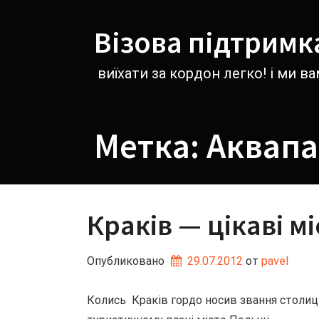
Перейти
к
Візова підтримк
содержимому
виїхати за кордон легко! і ми 
Метка:
Аквапа
Краків — цікаві м
Опубликовано
29.07.2012
от 
pavel
Колись Краків гордо носив звання столиц