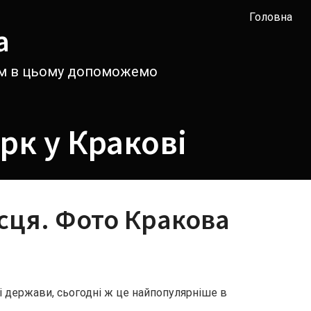
Головна
а
вам в цьому допоможемо
рк у Кракові
ісця. Фото Кракова
і держави, сьогодні ж це найпопулярніше в