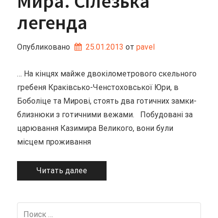
Мира. Сілезька
легенда
Опубликовано
25.01.2013
от 
pavel
… На кінцях майже двокілометрового скельного
гребеня Краківсько-Ченстоховської Юри, в
Боболіце та Мирові, стоять два готичних замки-
близнюки з готичними вежами. Побудовані за
царювання Казимира Великого, вони були
місцем проживання
Читать далее