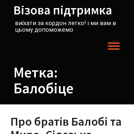
Перейти
Візова підтримка
к
содержимому
виїхати за кордон легко! і ми вам в
цьому допоможемо
Пере
Метка:
Балобіце
Про братів Балобі та