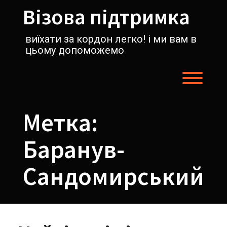
Перейти
Візова підтримка
к
содержимому
виїхати за кордон легко! і ми вам в
цьому допоможемо
Пере
Метка:
Баранув-
Сандомирський