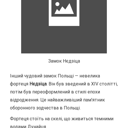
Замок Нєдзіца
Інший чудовий замок Польщі — невелика
фортеця
Нєдзіца
. Він був зведений в XIV столітті,
потім був переоформлений в стилі епохи
відродження. Це найважливіший пам’ятник
оборонного зодчества в Польщі.
Фортеця стоїть на скелі, що живиться темними
водами Дунайця.