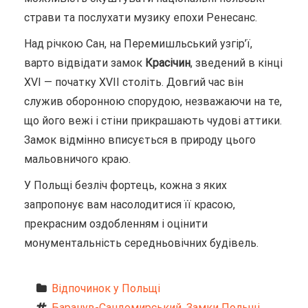
страви та послухати музику епохи Ренесанс.
Над річкою Сан, на Перемишльський узгір’ї,
варто відвідати замок
Красічин
, зведений в кінці
XVI — початку XVII століть. Довгий час він
служив оборонною спорудою, незважаючи на те,
що його вежі і стіни прикрашають чудові аттики.
Замок відмінно вписується в природу цього
мальовничого краю.
У Польщі безліч фортець, кожна з яких
запропонує вам насолодитися її красою,
прекрасним оздобленням і оцінити
монументальність середньовічних будівель.
Відпочинок у Польщі
Баранув-Сандомирський
, 
Замки Польщі
, 