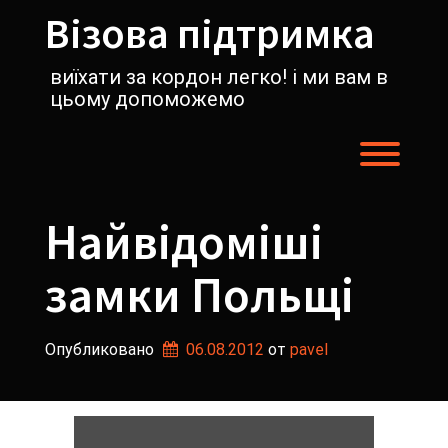
Перейти
Візова підтримка
к
содержимому
виїхати за кордон легко! і ми вам в
цьому допоможемо
Пере
Найвідоміші
замки Польщі
Опубликовано
06.08.2012
от 
pavel