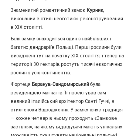
Знаменитий романтичний замок
Курник
,
виконаний в стилі неоготики, реконструйований
в XIX столітті.
Біля замку знаходиться один з найбільших і
багатих дендраріїв Польщі. Перші рослини були
висаджені тут на початку XIX століття, і тепер на
території 30 гектарів ростуть тисячі екзотичних
рослин з усіх континентів.
Фортеця
Баранув-Сандомирський
була
резиденцією магнатів. Її проектував сам
великий італійський архітектор Санті Гуччі, в
стилі епохи Відродження. У замку існує традиція
— кожен четвер в ньому проходить «Замкове
застілля», на якому відвідувачі мають унікальну
можливість скуштувати національні польські