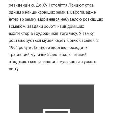
резиденцією. До XVII століття Ланцют став
одним з найшикарніших замків Європи, адже
інтер’єр замку відрізнявся небувалою розкішшю
і смаком, завдяки роботі найвідоміших
архітекторів і художників того часу. У замку
розташовується музей карет, бричок і саней. З
1961 року в Ланцюте щорічно проходить
травневий музичний фестиваль, на який
з’їжджаються талановиті музиканти з усього
світу.