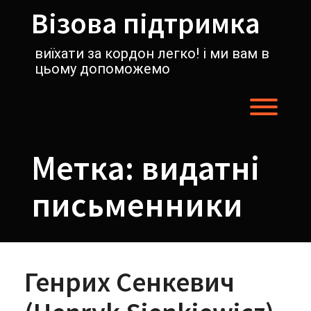
Перейти
Візова підтримка
к
содержимому
виїхати за кордон легко! і ми вам в
цьому допоможемо
Пере
Метка:
видатні
письменники
Генриx Сенкевич