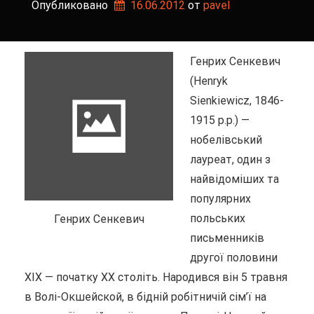
Опубликовано
16.06.2012
от 
pavel
Генрих Сенкевич
(Henryk
Sienkiewicz, 1846-
1915 р.р.) —
нобелівський
лауреат, один з
найвідоміших та
популярних
польських
Генрих Сенкевич
письменників
другої половини
XIX — початку XX століть. Народився він 5 травня
в Волі-Окшейской, в бідній робітничій сім’ї на