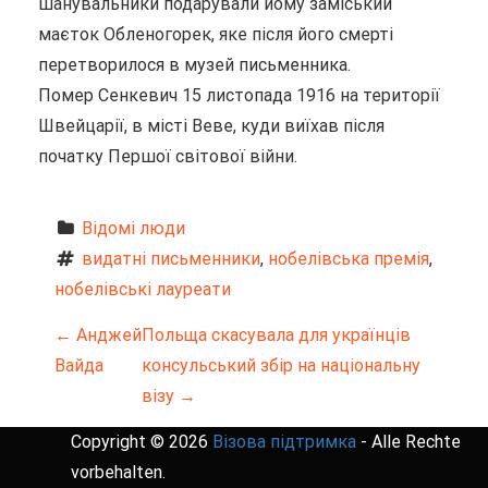
шанувальники подарували йому заміський
маєток Обленогорек, яке після його смерті
перетворилося в музей письменника.
Помер Сенкевич 15 листопада 1916 на території
Швейцарії, в місті Веве, куди виїхав після
початку Першої світової війни.
Відомі люди
видатні письменники
, 
нобелівська премія
, 
нобелівські лауреати
Н
←
Анджей
Польща скасувала для українців
Вайда
консульський збір на національну
а
візу
→
в
Copyright © 2026
Візова підтримка
- Alle Rechte
и
vorbehalten.