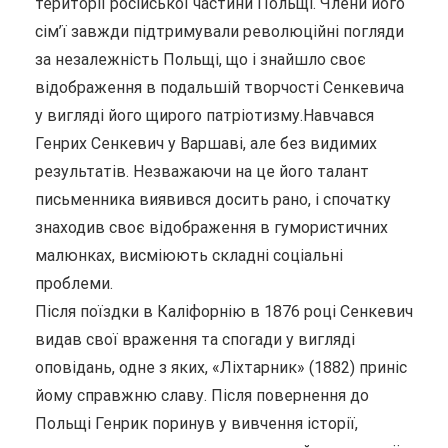
території російської частини Польщі. Члени його
сім’ї завжди підтримували революційні погляди
за незалежність Польщі, що і знайшло своє
відображення в подальшій творчості Сенкевича
у вигляді його щирого патріотизму.Навчався
Генрих Сенкевич у Варшаві, але без видимих ​​
результатів. Незважаючи на це його талант
письменника виявився досить рано, і спочатку
знаходив своє відображення в гумористичних
малюнках, висміюють складні соціальні
проблеми.
Після поїздки в Каліфорнію в 1876 році Сенкевич
видав свої враження та спогади у вигляді
оповідань, одне з яких, «Ліхтарник» (1882) приніс
йому справжню славу. Після повернення до
Польщі Генрик поринув у вивчення історії,