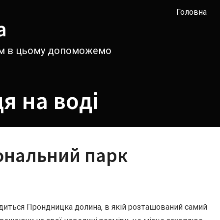
Головна
а
вам в цьому допоможемо
я на воді
ональний парк
одиться Прондницка долина, в якій розташований самий