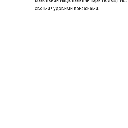
маленький Національний парк Польщі. Нез
своїми чудовими пейзажами.