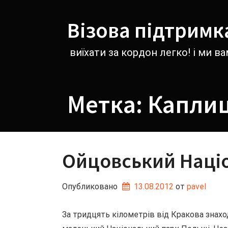
Перейти
к
Візова підтримк
содержимому
виїхати за кордон легко! і ми 
Метка:
Каплиц
Ойцовський Наці
Опубликовано
13.08.2012
от 
pavel
За тридцять кілометрів від Кракова знах