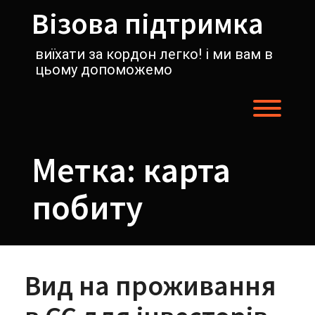
Перейти
Візова підтримка
к
содержимому
виїхати за кордон легко! і ми вам в
цьому допоможемо
Пере
Метка:
карта
побиту
Вид на проживання