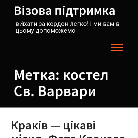
Перейти
Візова підтримка
к
содержимому
виїхати за кордон легко! і ми вам в
цьому допоможемо
Пере
Метка:
костел
Св. Варвари
Краків — цікаві