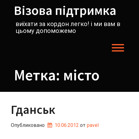
Перейти
Візова підтримка
к
содержимому
виїхати за кордон легко! і ми вам в
цьому допоможемо
Пере
Метка:
місто
Гданськ
Опубликовано
10.06.2012
от 
pavel