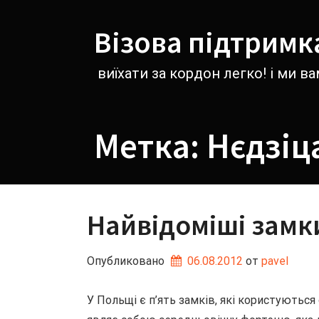
Перейти
к
Візова підтримк
содержимому
виїхати за кордон легко! і ми 
Метка:
Нєдзіц
Найвідоміші замк
Опубликовано
06.08.2012
от 
pavel
У Польщі є п’ять замків, які користуютьс