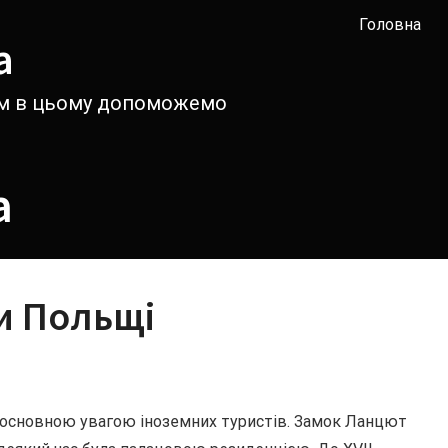
Головна
а
вам в цьому допоможемо
а
и Польщі
я основною увагою іноземних туристів. Замок Ланцют