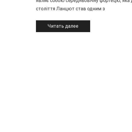
являє собою середньовічну фортецю, яка 
століття Ланцют став одним з
Читать далее