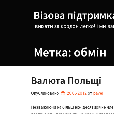
Перейти
к
Візова підтримк
содержимому
виїхати за кордон легко! і ми 
Метка:
обмін
Валюта Польщі
Опубликовано
28.06.2012
от 
pavel
Незважаючи на більш ніж десятирічне чле