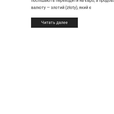
поспішають переходити на євро, а продо
валюту — злотий (złoty), який є
Читать далее