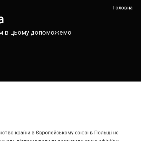
Головна
а
вам в цьому допоможемо
нство країни в Європейському союзі в Польщі не