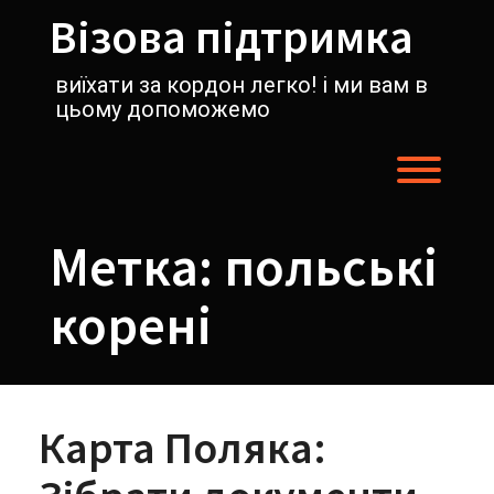
Перейти
Візова підтримка
к
содержимому
виїхати за кордон легко! і ми вам в
цьому допоможемо
Пере
Метка:
польські
корені
Карта Поляка: