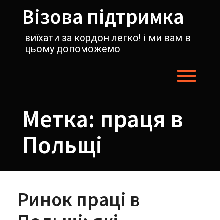
Перейти
Візова підтримка
к
содержимому
виїхати за кордон легко! і ми вам в
цьому допоможемо
Пере
Метка:
праця в
Польщі
Ринок праці в