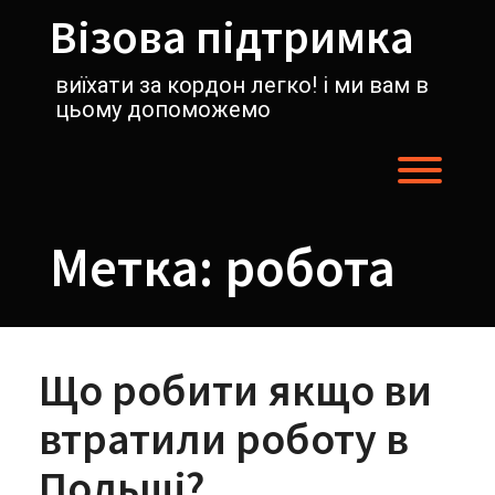
Перейти
Візова підтримка
к
содержимому
виїхати за кордон легко! і ми вам в
цьому допоможемо
Пере
Метка:
робота
Що робити якщо ви
втратили роботу в
Польщі?