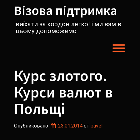
Перейти
Візова підтримка
к
содержимому
виїхати за кордон легко! і ми вам в
цьому допоможемо
Пере
Курс злотого.
Курси валют в
Польщі
Опубликовано
23.01.2014
от 
pavel