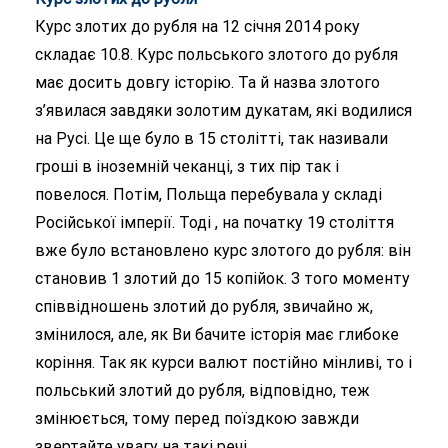
Курс злотих до рубля на 12 січня 2014 року
складає 10.8. Курс польського злотого до рубля
має досить довгу історію. Та й назва злотого
з’явилася завдяки золотим дукатам, які водилися
на Русі. Це ще було в 15 столітті, так називали
гроші в іноземній чеканці, з тих пір так і
повелося. Потім, Польща перебувала у складі
Російської імперії. Тоді , на початку 19 століття
вже було встановлено курс злотого до рубля: він
становив 1 злотий до 15 копійок. З того моменту
співвідношень злотий до рубля, звичайно ж,
змінилося, але, як Ви бачите історія має глибоке
коріння. Так як курси валют постійно мінливі, то і
польський злотий до рубля, відповідно, теж
змінюється, тому перед поїздкою завжди
звертайте увагу на такі речі.