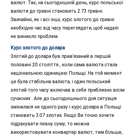
валют. Так, на сьогоднішній день, курс польської
валюти до гривні становить 2.73 гривні.
Звичайно, як і всі інші, курс злотого до гривні
необхідно час від часу переглядати, щоб надалі
не виникло проблем.
Курс злотого до долара
Злотий до долара був прив’язаний в першій
половині 20 століття , коли сама валюта стала
національною одиницею Польщі. На той момент
це була стабільна валюта, і один польський
злотий того часу включав в себе приблизно вісім
сучасних . Але до сьогоднішнього дня ситуація
змінилася не одного разу і курс долара в Польщі
становить 3.07 злотих. Якщо Ви точно хочете
підрахувати певну суму, то можна
використовувати конвертер валют, тим більше,