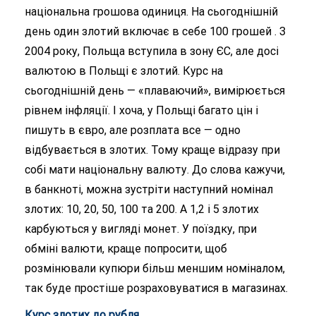
національна грошова одиниця. На сьогоднішній
день один злотий включає в себе 100 грошей . З
2004 року, Польща вступила в зону ЄС, але досі
валютою в Польщі є злотий. Курс на
сьогоднішній день — «плаваючий», вимірюється
рівнем інфляції. І хоча, у Польщі багато цін і
пишуть в євро, але розплата все — одно
відбувається в злотих. Тому краще відразу при
собі мати національну валюту. До слова кажучи,
в банкноті, можна зустріти наступний номінал
злотих: 10, 20, 50, 100 та 200. А 1,2 і 5 злотих
карбуються у вигляді монет. У поїздку, при
обміні валюти, краще попросити, щоб
розмінювали купюри більш меншим номіналом,
так буде простіше розраховуватися в магазинах.
Курс злотих до рубля