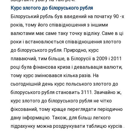
Курс злотого до білоруського рубля
Білоруський рубль був введений на початку 90 -х
років, тому його співвідношення з іншими
валютами має саме таку точку відліку. Саме в ці
роки і встановлюється співвідношення злотого
до білоруського рубля. Природно, курс
плаваючий, тим більше, в Білорусії в 2009 і 2011
році була фінансова криза і девальвація валюти,
тому курс змінювався кілька разів. На
сьогоднішній день курс польського злотого до
білоруського рубля становить 3111. Звичайно ж,
курс злотого до білоруського рубля не чітко
фіксований, тому краще переглядати періодично
дану інформацію. Також, для більш легкого
підрахунку можна роздрукувати таблицю курсів .