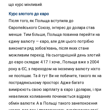
що курс мінливий.
Курс злотого до євро
Після того, як Польща вступила до
Європейського Союзу, інтерес до долара став
менше. Тим більше, Польща повинна перейти на
єдину валюту — євро, але для цього потрібно
виконати ряд зобов’язань, після яких стане
можливим перехід. На сьогоднішній день злотий
до євро складає 4.17. І хоча , Польща вже з 2004
року в ЄС, з переходом на іноземну валюту ніхто
не поспішає. Та й тут Ви не побачите, такого як на
пострадянському просторі. Адже багато
вимірюють свою зарплату в євро і доларах, і при
невеликих коливаннях починається відразу
обмін валюти. А в Польщі такого занепокоєння