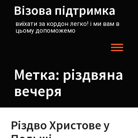
Перейти
Візова підтримка
к
содержимому
виїхати за кордон легко! і ми вам в
цьому допоможемо
Пере
Метка:
різдвяна
вечеря
Різдво Христове у