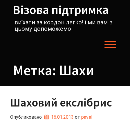
Перейти
Візова підтримка
к
содержимому
виїхати за кордон легко! і ми вам в
цьому допоможемо
Пере
Метка:
Шахи
Шаховий екслібрис
Опубликовано
16.01.2013
от 
pavel