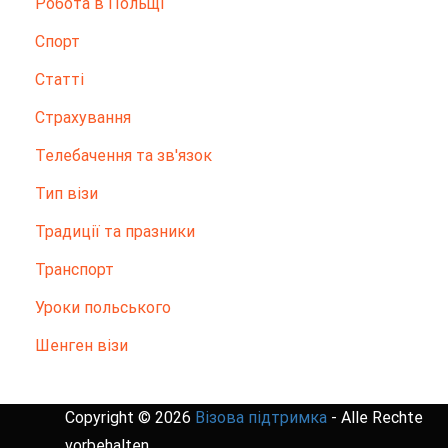
Робота в Польщі
Спорт
Статті
Страхування
Телебачення та зв'язок
Тип візи
Традиції та празники
Транспорт
Уроки польського
Шенген візи
Copyright © 2026
Візова підтримка
- Alle Rechte
vorbehalten.