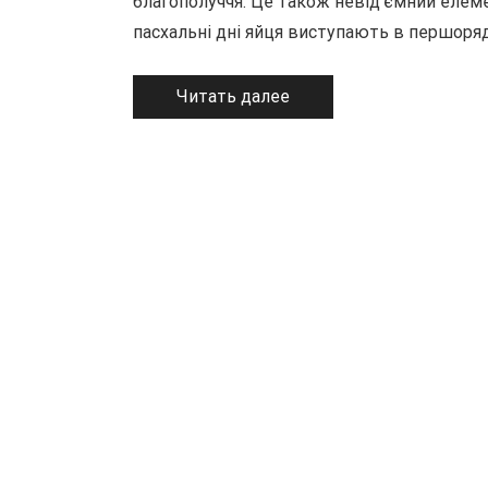
благополуччя. Це також невід’ємний елем
пасхальні дні яйця виступають в першоря
Читать далее