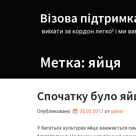
Перейти
к
Візова підтримк
содержимому
виїхати за кордон легко! і ми 
Метка:
яйця
Спочатку було яй
Опубликовано
30.03.2013
от 
pavel
У багатьох культурах яйце вважається си