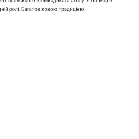
ент польського великоднього столу. У Польщі в
дній ролі. Багатовіковою традицією