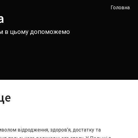
Головна
а
вам в цьому допоможемо
це
мволом відродження, здоров’я, достатку та