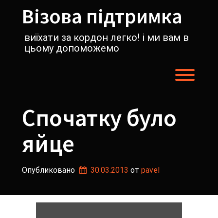
Перейти
Візова підтримка
к
содержимому
виїхати за кордон легко! і ми вам в
цьому допоможемо
Пере
Спочатку було
яйце
Опубликовано
30.03.2013
от 
pavel