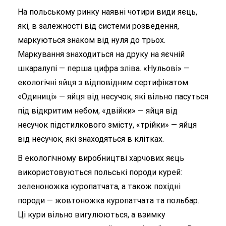
На польському ринку наявні чотири види яєць,
які, в залежності від системи розведення,
маркуються знаком від нуля до трьох.
Маркування знаходиться на друку на яєчній
шкаралупі — перша цифра зліва. «Нульові» —
екологічні яйця з відповідним сертифікатом.
«Одиниці» — яйця від несучок, які вільно пасуться
під відкритим небом, «двійки» — яйця від
несучок підстилкового змісту, «трійки» — яйця
від несучок, які знаходяться в клітках.
В екологічному виробництві харчових яєць
використовуються польські породи курей:
зеленоножка куропатчата, а також похідні
породи — жовтоножка куропатчата та польбар.
Ці кури вільно вигулюються, а взимку