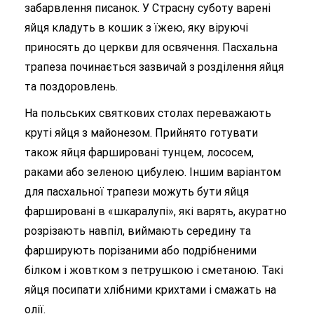
забарвлення писанок. У Страсну суботу варені
яйця кладуть в кошик з їжею, яку віруючі
приносять до церкви для освячення. Пасхальна
трапеза починається зазвичай з розділення яйця
та поздоровлень.
На польських святкових столах переважають
круті яйця з майонезом. Прийнято готувати
також яйця фаршировані тунцем, лососем,
раками або зеленою цибулею. Іншим варіантом
для пасхальної трапези можуть бути яйця
фаршировані в «шкаралупі», які варять, акуратно
розрізають навпіл, виймають середину та
фарширують порізаними або подрібненими
білком і жовтком з петрушкою і сметаною. Такі
яйця посипати хлібними крихтами і смажать на
олії.