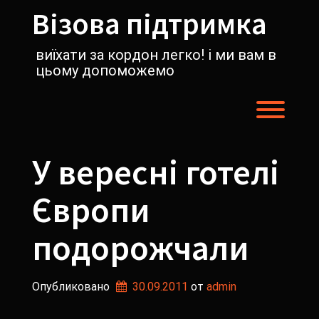
Перейти
Візова підтримка
к
содержимому
виїхати за кордон легко! і ми вам в
цьому допоможемо
Пере
У вересні готелі
Європи
подорожчали
Опубликовано
30.09.2011
от 
admin