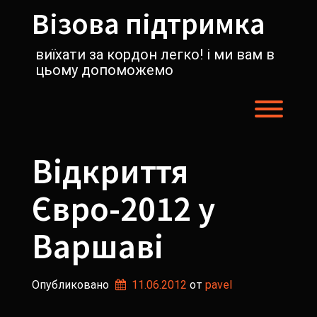
Перейти
Візова підтримка
к
содержимому
виїхати за кордон легко! і ми вам в
цьому допоможемо
Пере
Відкриття
Євро-2012 у
Варшаві
Опубликовано
11.06.2012
от 
pavel