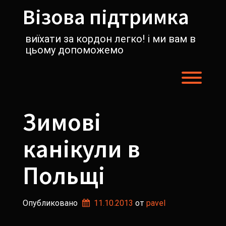
Перейти
Візова підтримка
к
содержимому
виїхати за кордон легко! і ми вам в
цьому допоможемо
Пере
Зимові
канікули в
Польщі
Опубликовано
11.10.2013
от 
pavel