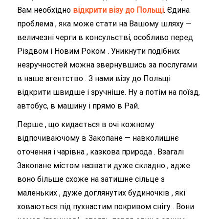
Вам необхідно
відкрити візу до Польщі
. Єдина
проблема , яка може стати на Вашому шляху —
величезні черги в консульстві, особливо перед
Різдвом і Новим Роком . Уникнути подібних
незручностей можна звернувшись за послугами
в наше агентство . З нами візу до Польщі
відкрити швидше і зручніше. Ну а потім на поїзд,
автобус, в машину і прямо в Рай.
Перше , що кидається в очі кожному
відпочиваючому в Закопане — навколишнє
оточення і чарівна , казкова природа . Взагалі
Закопане містом назвати дуже складно , адже
воно більше схоже на затишне сільце з
маленьких , дуже доглянутих будиночків , які
ховаються під пухнастим покривом снігу . Вони