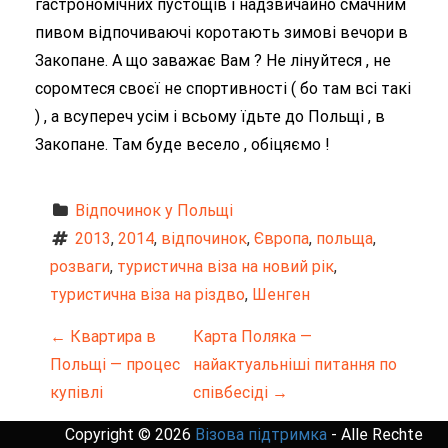
гастрономічних пустощів і надзвичайно смачним
пивом відпочиваючі коротають зимові вечори в
Закопане. А що заважає Вам ? Не лінуйтеся , не
соромтеся своєї не спортивності ( бо там всі такі
) , а всупереч усім і всьому їдьте до Польщі , в
Закопане. Там буде весело , обіцяємо !
Відпочинок у Польщі
2013
, 
2014
, 
відпочинок
, 
Європа
, 
польща
, 
розваги
, 
туристична віза на новий рік
, 
туристична віза на різдво
, 
Шенген
Н
←
Квартира в
Карта Поляка —
Польщі — процес
найактуальніші питання по
а
купівлі
співбесіді
→
в
Copyright © 2026
Візова підтримка
- Alle Rechte