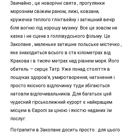
Звичайно , це новорічні свята , прогулянки
морозним свіжим раном, лижі, ковзани,
кружечка теплого глінтвейну і затишний вечір
біля вогню під хорошу музику. Все це зовсім не
казка і не сцена з голлівудського фільму. Це
Закопане , маленьке затишне польське містечко ,
яке знаходиться всього в ста кілометрах від
Кракова і в тисячі метрах над рівнем моря. Його
обитель — серце Татр. Уже понад століття в
пошуках здоров’я, умиротворення, натхнення і
просто якісного відпочинку туди збігаються
натовпи відпочивальників. Для багатьох цей
чудесний гірськолижний курорт є найкращим
місцем в Європі за ціною і якістю наданих їм
послуг.
Потрапити в Закопане досить просто : для цього