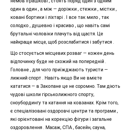
немов іграшкові , стоять поряд один з одним
один в один , а між — доріжки , стежки , містки ,
ковані бортики і ліхтарі . І все так мило , так
солодко , душевно і красиво , що навіть самі
брутальні чоловіки плачуть від щастя. Це
найкраще місце, щоб розслабитися і забутися .
Що стосується місцевих розваг — кожен день
відпочинку буде не схожий на попередній .
Головне , для чого приїжджають туристи —
лижний спорт . Навіть якщо Ви не вмієте
кататися — в Закопане це не соромно. Там діють
чудові школи гірськолижного спорту,
сноубордингу та катання на ковзанах. Крім того,
є спеціалізовані оздоровчі центри та програми ,
які орієнтовані на корекцію фігури і загальне
оздоровлення . Масаж, СПА , басейн, сауна,