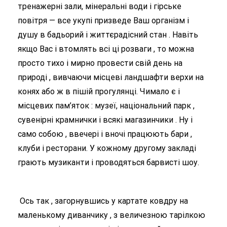
тренажерні зали, мінеральні води і гірське
повітря — все укупі призведе Ваш організм і
душу в бадьорий і життєрадісний стан . Навіть
якщо Вас і втомлять всі ці розваги , то можна
просто тихо і мирно провести свій день на
природі , вивчаючи місцеві ландшафти верхи на
конях або ж в пішій прогулянці. Чимало є і
місцевих пам’яток : музеї, національний парк ,
сувенірні крамнички і всякі магазинчики . Ну і
само собою , ввечері і вночі працюють бари ,
клуби і ресторани. У кожному другому закладі
грають музиканти і проводяться барвисті шоу.
Ось так , загорнувшись у картате ковдру на
маленькому диванчику , з величезною тарілкою