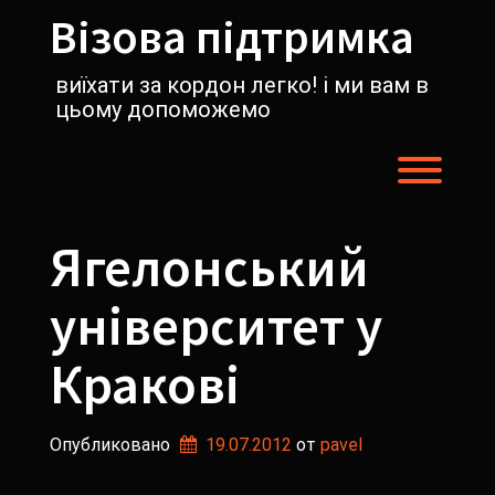
Перейти
Візова підтримка
к
содержимому
виїхати за кордон легко! і ми вам в
цьому допоможемо
Пере
Ягелонський
університет у
Кракові
Опубликовано
19.07.2012
от 
pavel