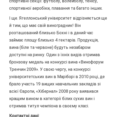
спортивні секції: футболу, волейболу, тенісу,
спортивної аеробіки, плавання та багато інших.
І ще. Ягеллонський університет відрізняється ще
й тим, що має свій виноградник! Він
розташований близько Бохні і в даний час
займає площу близько 4 гектарів. Продукція,
вина (біле та червоне) будуть незабаром
доступні на ринку. Один з їхніх видів отримав
бронзову медаль на конкурсі вина «Винофорум
Тренчин 2009». У свою чергу, на конкурсі
університетських вин в Маріборі в 2010 році, де
брало участь 19 вищих навчальних закладів зі
всієї Європи, «Хібернал» 2008 року виявився
кращим вином в категорії білих сухих вин і
отримав титул чемпіона в своєму класі.
Контактні дані: