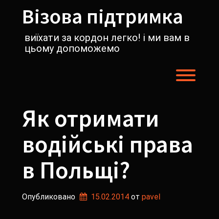
Перейти
Візова підтримка
к
содержимому
виїхати за кордон легко! і ми вам в
цьому допоможемо
Пере
Як отримати
водійські права
в Польщі?
Опубликовано
15.02.2014
от 
pavel