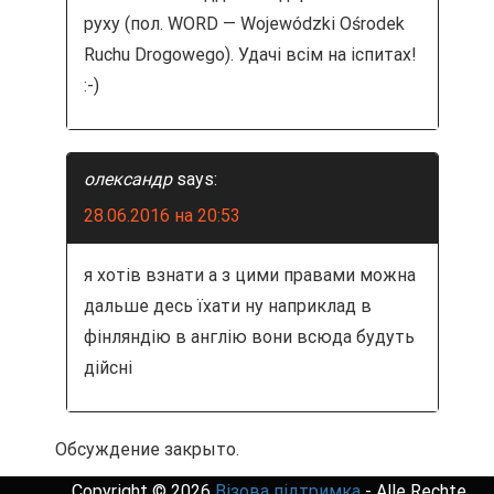
а
руху (пол. WORD — Wojewódzki Ośrodek
Ruchu Drogowego). Удачі всім на іспитах!
п
:-)
и
с
олександр
says:
я
28.06.2016 на 20:53
м
я хотів взнати а з цими правами можна
дальше десь їхати ну наприклад в
фінляндію в англію вони всюда будуть
дійсні
Обсуждение закрыто.
Copyright © 2026
Візова підтримка
- Alle Rechte