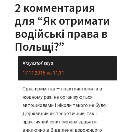
2 комментария
в
для “
Як отримати
и
водійські права в
г
Польщі?
”
а
ц
Krzysztof
says:
и
17.11.2015 на 11:31
я
Одна примітка — практичні іспити в
п
жодному разі не організуються
автошколами і ніколи такого не було.
о
Державний як теоретичний, так і
практичний іспит можна здавати
з
виключно в Відділенні дорожнього