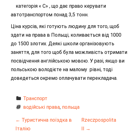
категорія « С» , що дає право керувати
автотранспортом понад 3,5 тонн.
Ціна курсів, які готують людину для того, щоб
здати на права в Польщі, коливається від 1000
до 1500 злотих. Деякі школи організовують
заняття, для того щоб була можливість отримати
посвідчення англійською мовою. У разі, якщо ви
польською володієте на малому рівні, тоді
доведеться окремо оплачувати перекладача.
Транспорт
водійські права
, 
польща
Н
←
Туристична поїздка в
Rzeczpospolita
Італію
II
→
а