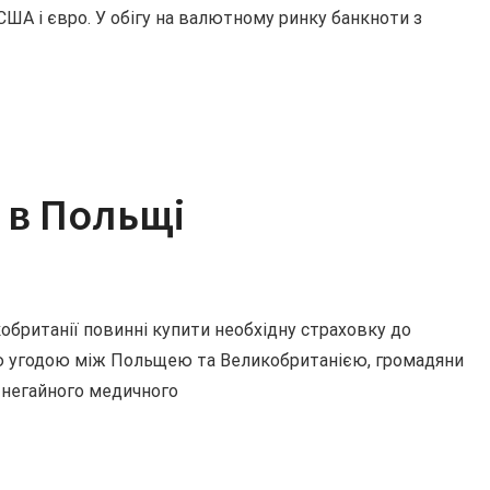
США і євро. У обігу на валютному ринку банкноти з
 в Польщі
обританії повинні купити необхідну страховку до
ою угодою між Польщею та Великобританією, громадяни
 негайного медичного