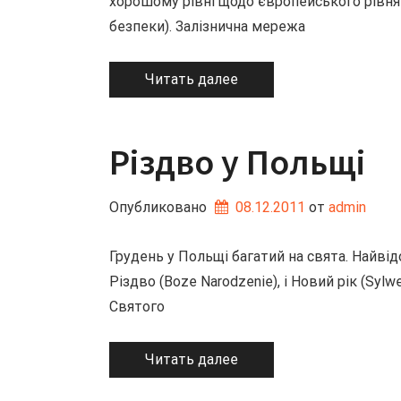
хорошому рівні щодо європейського рівня я
безпеки). Залізнична мережа
Читать далее
Різдво у Польщі
Опубликовано
08.12.2011
от 
admin
Грудень у Польщі багатий на свята. Найвід
Різдво (Boze Narodzenie), і Новий рік (Syl
Святого
Читать далее