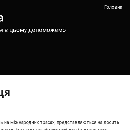
Головна
а
вам в цьому допоможемо
ця
ють на міжнародних трасах, представляються на досить