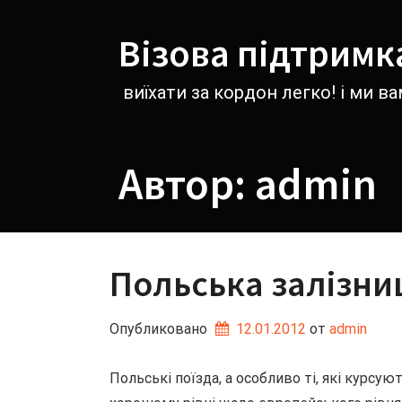
Перейти
к
Візова підтримк
содержимому
виїхати за кордон легко! і ми 
Автор:
admin
Польська залізни
Опубликовано
12.01.2012
от 
admin
Польські поїзда, а особливо ті, які курсу