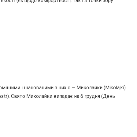
кості (як щодо комфортності, так і з точки зору
омішими і шанованими з них є — Миколайки (Mikolajki),
westr). Свято Миколайки випадає на 6 грудня (День