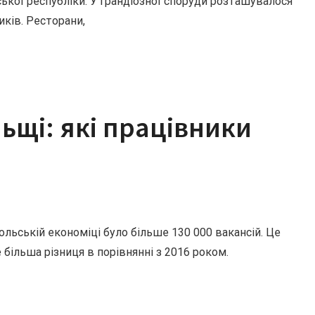
ської республіки. У грандіозної споруди розташувалося
иків. Ресторани,
ьщі: які працівники
ольській економіці було більше 130 000 вакансій. Це
е більша різниця в порівнянні з 2016 роком.