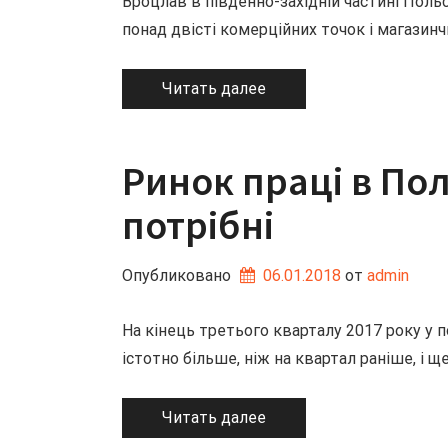
Вроцлав в південно-західній частині Поль
понад двісті комерційних точок і магазинч
Читать далее
Ринок праці в Пол
потрібні
Опубликовано
06.01.2018
от 
admin
На кінець третього кварталу 2017 року у п
істотно більше, ніж на квартал раніше, і щ
Читать далее