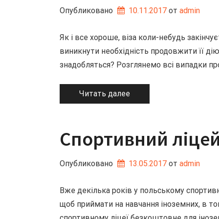
Опубликовано
10.11.2017
от 
admin
Як і все хороше, віза коли-небудь закінч
виникнути необхідність продовжити її ді
знадобляться? Розглянемо всі випадки п
Читать далее
Спортивний ліцей
Опубликовано
13.05.2017
от 
admin
Вже декілька років у польському спортив
щоб приймати на навчання іноземних, в том
спортивному ліцеї безкоштовне для інозе