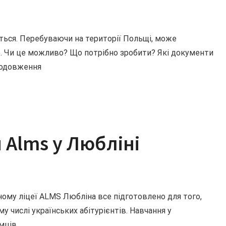
ується. Перебуваючи на території Польщі, може
ю. Чи це можливо? Що потрібно зробити? Які документи
родовження
 Alms у Любліні
ному ліцеї ALMS Любліна все підготовлено для того,
у числі українських абітурієнтів. Навчання у
мців,