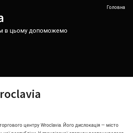
Головна
а
вам в цьому допоможемо
roclavia
торгового центру Wroclavia. Його дислокація — місто