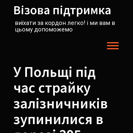
Перейти
Візова підтримка
к
содержимому
виїхати за кордон легко! і ми вам в
цьому допоможемо
Пере
У Польщі під
час страйку
залізничників
зупинилися в