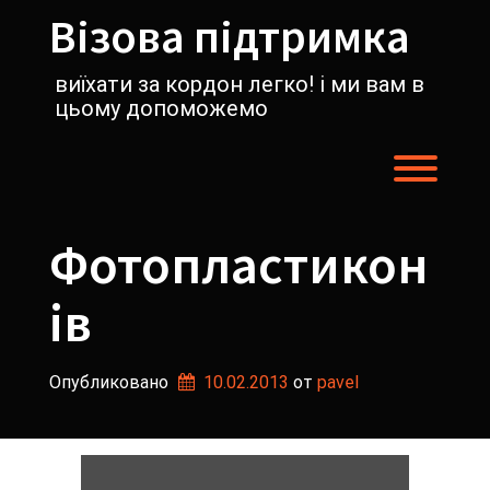
Перейти
Візова підтримка
к
содержимому
виїхати за кордон легко! і ми вам в
цьому допоможемо
Пере
Фотопластикон
ів
Опубликовано
10.02.2013
от 
pavel