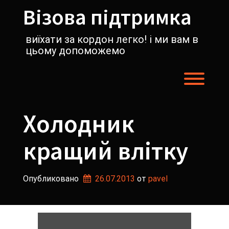
Перейти
Візова підтримка
к
содержимому
виїхати за кордон легко! і ми вам в
цьому допоможемо
Пере
Холодник
кращий влітку
Опубликовано
26.07.2013
от 
pavel