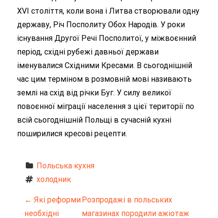
XVI століття, коли вона і Литва створювали одну
державу, Річ Посполиту Обох Народів. У роки
існування Другої Речі Посполитої, у міжвоєнний
період, східні рубежі давньої держави
іменувалися Східними Кресами. В сьогоднішній
час цим терміном в розмовній мові називають
землі на схід від річки Буг. У силу великої
повоєнної міграції населення з цієї території по
всій сьогоднішній Польщі в сучасній кухні
поширилися кресові рецепти.
Польська кухня
холодник
Н
←
Які реформи
Розпродажі в польських
необхідні
магазинах породили ажіотаж