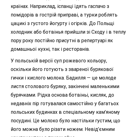
країнах. Наприклад, іспанці їдять гаспачо з
помідорів в гострій приправі, а турки роблять
цацикі з густого йогурту і огірків. До Польщі
холодник або ботвінья прийшли зі Сходу і в теплу
пору року постійно присутні в репертуарі як
домашньої кухні, так і ресторанів.
У польській версії суп рожевого кольору,
оскільки його готують з звареної бурякової
гички і кислого молока. Бадилля — це молоде
листя столового буряку, закінчені маленькими
бурячками. Рідка основа ботвіньі, кисляк, до
недавніх пір готувалася самостійно у багатьох
польських будинках в спеціальному кам’яному
посудині. Це молоко було настільки густим, що
його можна було різати ножем. Невід’ємним