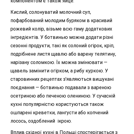
компонентом є також яйце.
Кислий, солонуватий молочний суп,
пофарбований молодим буряком в красивий
рожевий колір, візьме всю гаму додаткових
інгредієнтів. У ботвинью можна додати різні
сезонні продукти, такі як солоний огірок, кріп,
подрібнене листя щавлю або варену телятину,
нарізану соломкою. Їх можна змінювати —
щавель замінити огірком, а рибу куркою. У
старовинних рецептах з’являються вишукані
поєднання — ботвинью подавали з вареною
осетриною або печеною олениною. У сучасній
кухні популярністю користуються також
ошпарені креветки, лангусти або копчений
лосось, оздоблений ікрою.
Вплив східної кухні в Польщі спостерігається з