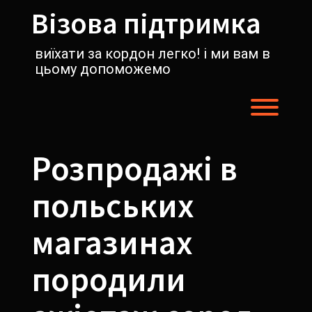
Перейти
Візова підтримка
к
содержимому
виїхати за кордон легко! і ми вам в
цьому допоможемо
Пере
Розпродажі в
польських
магазинах
породили