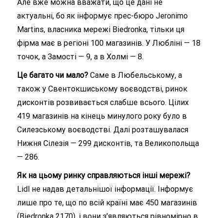
Але вже можна вважати, що це дані не
актуальні, бо як інформує прес-бюро Jeronimo
Martins, власника мережі Biedronka, тільки ця
фірма має в регіоні 100 магазинів. У Любліні — 18
точок, а Замості — 9, а в Холмі — 8.
Це багато чи мало?
Саме в Любельському, а
також у Свентокшиському воєводстві, ринок
дисконтів розвивається слабше всього. Цілих
419 магазинів на кінець минулого року було в
Силезському воєводстві. Далі розташувалася
Нижня Сілезія — 299 дисконтів, та Великопольща
— 286.
Як на цьому ринку справляються інші мережі?
Lidl не надав детальнішої інформації. Інформує
лише про те, що по всій країні має 450 магазинів
(Biedronka 2170), і вони з’являються рівномірно в