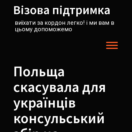
Перейти
Візова підтримка
к
содержимому
виїхати за кордон легко! і ми вам в
цьому допоможемо
Пере
Польща
скасувала для
українців
консульський