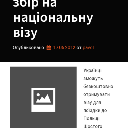
збір на
національну
візу
Опубликовано
17.06.2012
от 
pavel
Українці
зможуть
безкоштовно
отримувати
візу для
поїздки до
Польщі.
Шостого