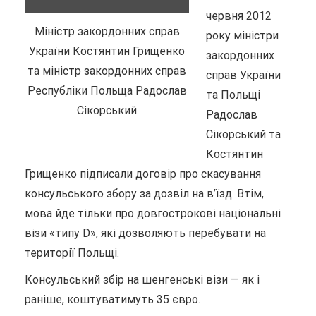
червня 2012
Міністр закордонних справ
року міністри
України Костянтин Грищенко
закордонних
та міністр закордонних справ
справ України
Республіки Польща Радослав
та Польщі
Сікорський
Радослав
Сікорський та
Костянтин
Грищенко підписали договір про скасування
консульського збору за дозвіл на в’їзд. Втім,
мова йде тільки про довгострокові національні
візи «типу D», які дозволяють перебувати на
території Польщі.
Консульський збір на шенгенські візи — як і
раніше, коштуватимуть 35 євро.