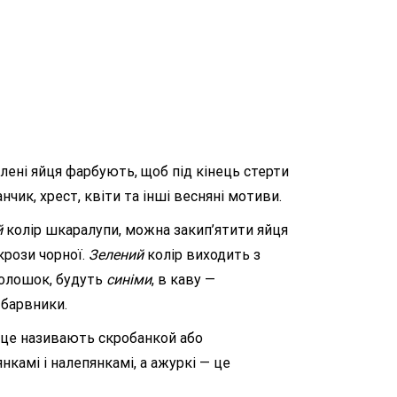
лені яйця фарбують, щоб під кінець стерти
чик, хрест, квіти та інші весняні мотиви.
й
колір шкаралупи, можна закип’ятити яйця
рози чорної.
Зелений
колір виходить з
 волошок, будуть
синіми
, в каву —
 барвники.
йце називають скробанкой або
камі і налепянкамі, а ажуркі — це