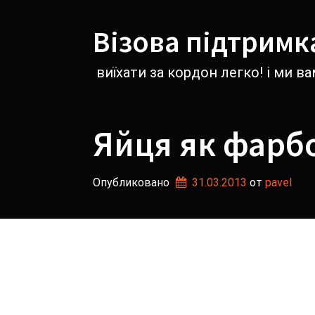
Перейти
к
Візова підтримк
содержимому
виїхати за кордон легко! і ми 
Яйця як фарб
Опубликовано
31.03.2013
от 
pavel