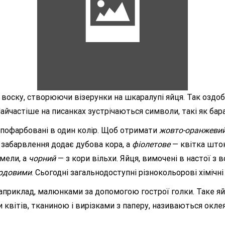
воску, створюючи візерунки на шкаралупі яйця. Так оздоб
йчастіше на писанках зустрічаються символи, такі як баран
, пофарбовані в один колір. Щоб отримати
жовто-оранжеви
забарвлення додає дубова кора, а
фіолетове
— квітка шток
мели, а
чорний
— з кори вільхи. Яйця, вимочені в настої з
рдовими
. Сьогодні загальнодоступні різнокольорові хімічні
априклад, малюнками за допомогою гострої голки. Таке я
квітів, тканиною і вирізками з паперу, називаються оклеян