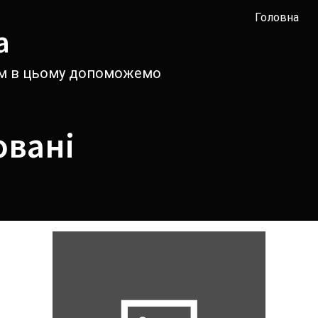
Головна
а
вам в цьому допоможемо
овані