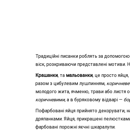
Традиційні писанки роблять за допомогою 
віск, розкриваючи представлені мотиви. На
Крашанки
, та
мальованки
, це просто яйця
разом з цибулевим лушпинням,
коричневе
молодого жита, ячменю, трави або листя о
коричневими
, а в буряковому відварі —
бо
Пофарбовані яйця прийнято декорувати, н
дряпанками. Яйця, прикрашені пелюстками 
фарбовані порожні яєчні шкаралупи.