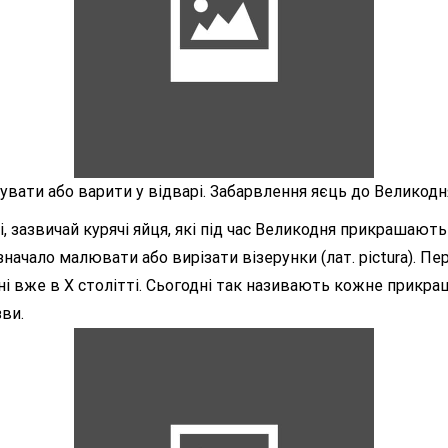
вати або варити у відварі. Забарвлення яєць до Великодня
зазвичай курячі яйця, які під час Великодня прикрашають п
значало малювати або вирізати візерунки (лат. рictura). Пе
ні вже в X столітті. Сьогодні так називають кожне прикраш
зви.