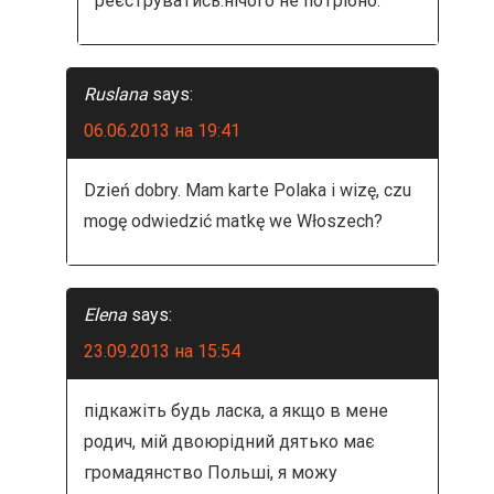
реєструватись.нічого не потрібно.
Ruslana
says:
06.06.2013 на 19:41
Dzień dobry. Mam karte Polaka i wizę, czu
mogę odwiedzić matkę we Włoszech?
Elena
says:
23.09.2013 на 15:54
підкажіть будь ласка, а якщо в мене
родич, мій двоюрідний дятько має
громадянство Польші, я можу