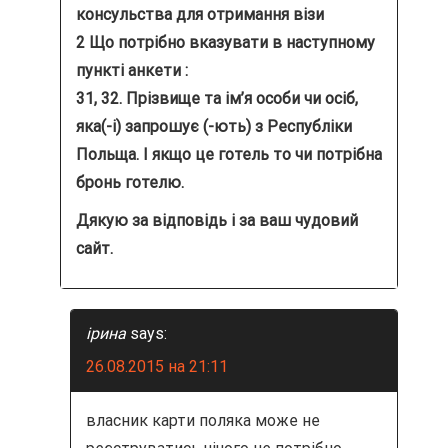
п
консульства для отримання візи
и
2 Що потрібно вказувати в наступному
пункті анкети :
с
31, 32. Прізвище та ім’я особи чи осіб,
я
яка(-і) запрошує (-ють) з Республіки
Польща. І якщо це готель то чи потрібна
м
бронь готелю.
Дякую за відповідь і за ваш чудовий
сайт.
ірина
says:
26.08.2015 на 21:11
власник карти поляка може не