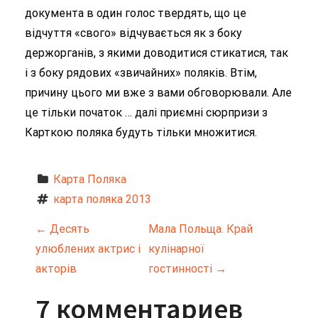
документа в один голос твердять, що це
відчуття «свого» відчувається як з боку
держорганів, з якими доводитися стикатися, так
і з боку рядових «звичайних» поляків. Втім,
причину цього ми вже з вами обговорювали. Але
це тільки початок … далі приємні сюрпризи з
Карткою поляка будуть тільки множитися.
Карта Поляка
карта поляка 2013
Н
←
Десять
Мала Польща. Край
улюблених актрис і
кулінарної
а
акторів
гостинності
→
в
7 комментариев