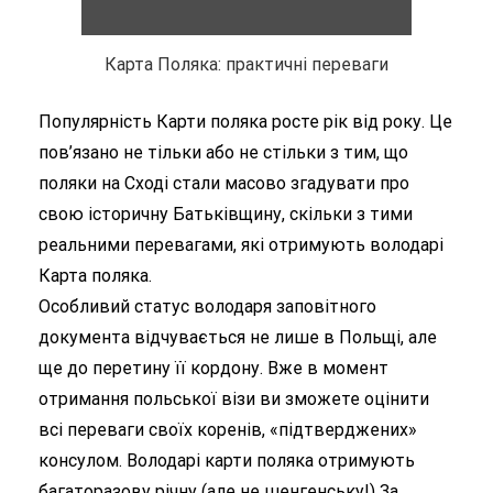
Карта Поляка: практичні переваги
Популярність Карти поляка росте рік від року. Це
пов’язано не тільки або не стільки з тим, що
поляки на Сході стали масово згадувати про
свою історичну Батьківщину, скільки з тими
реальними перевагами, які отримують володарі
Карта поляка.
Особливий статус володаря заповітного
документа відчувається не лише в Польщі, але
ще до перетину її кордону. Вже в момент
отримання польської візи ви зможете оцінити
всі переваги своїх коренів, «підтверджених»
консулом. Володарі карти поляка отримують
багаторазову річну (але не шенгенську!) За