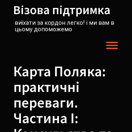
Перейти
Візова підтримка
к
содержимому
виїхати за кордон легко! і ми вам в
цьому допоможемо
Пере
Карта Поляка:
практичні
переваги.
Частина I: