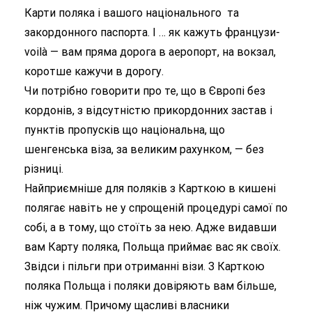
Карти поляка і вашого національного та
закордонного паспорта. І … як кажуть французи-
voilà — вам пряма дорога в аеропорт, на вокзал,
коротше кажучи в дорогу.
Чи потрібно говорити про те, що в Європі без
кордонів, з відсутністю прикордонних застав і
пунктів пропусків що національна, що
шенгенська віза, за великим рахунком, — без
різниці.
Найприємніше для поляків з Карткою в кишені
полягає навіть не у спрощеній процедурі самої по
собі, а в тому, що стоїть за нею. Адже видавши
вам Карту поляка, Польща приймає вас як своїх.
Звідси і пільги при отриманні візи. З Карткою
поляка Польща і поляки довіряють вам більше,
ніж чужим. Причому щасливі власники