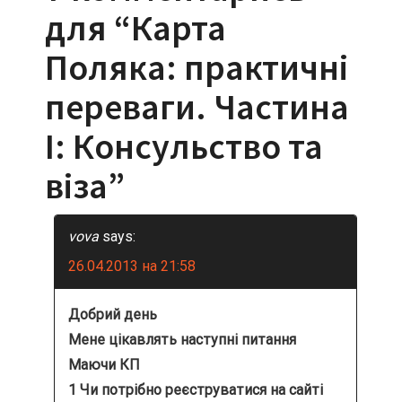
и
для “
Карта
г
Поляка: практичні
а
переваги. Частина
ц
I: Консульство та
и
віза
”
я
п
vova
says:
26.04.2013 на 21:58
о
з
Добрий день
Мене цікавлять наступні питання
а
Маючи КП
1 Чи потрібно реєструватися на сайті