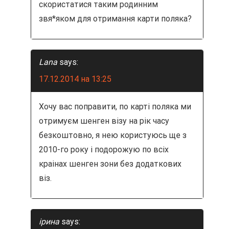
скористатися таким родинним
звя*яком для отримання карти поляка?
Lana
says:
17.12.2014 на 13:25
Хочу вас поправити, по карті поляка ми
отримуєм шенген візу на рік часу
безкоштовно, я нею користуюсь ще з
2010-го року і подорожую по всіх
краінах шенген зони без додаткових
віз.
ірина
says: