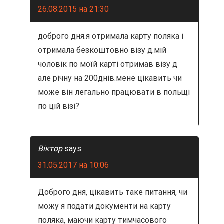
26.08.2015 на 21:30
доброго дня.я отримала карту поляка і
отримала безкоштовно візу д.мій
чоловік по моїй карті отримав візу д
але річну на 200днів.мене цікавить чи
може він легально працювати в польщі
по цій візі?
Віктор
says:
31.05.2017 на 10:06
Доброго дня, цікавить таке питання, чи
можу я подати документи на карту
поляка, маючи карту тимчасового