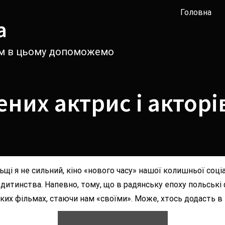
Головна
а
вам в цьому допоможемо
них актрис і акторі
щі я не сильний, кіно «нового часу» нашої колишньої соціа
итинства. Напевно, тому, що в радянську епоху польські ф
ьких фільмах, стаючи нам «своїми». Може, хтось додасть в