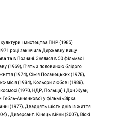
 культури і мистецтва ПНР (1985).
У 1971 році закінчила Державну вищу
а та в Познані. Знялася в 50 фільмах і
лаву (1969), П’ять з половиною блідого
життя (1974), Сім’я Поланецьких (1978),
с-місія (1984), Кольори любові (1988),
 космосі (1970, НДР, Польща) і Дон Жуан,
и Гебль-Анненкової у фільмі «Зірка
анні (1977), Двадцять шість днів із життя
4) , Диверсант. Кінець війни (2007), Віскі