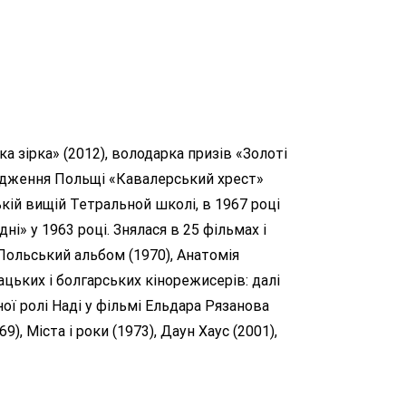
а зірка» (2012), володарка призів «Золоті
дродження Польщі «Кавалерський хрест»
ькій вищій Тетральной школі, в 1967 році
і» у 1963 році. Знялася в 25 фільмах і
 Польський альбом (1970), Анатомія
ацьких і болгарських кінорежисерів: далі
ної ролі Наді у фільмі Ельдара Рязанова
9), Міста і роки (1973), Даун Хаус (2001),