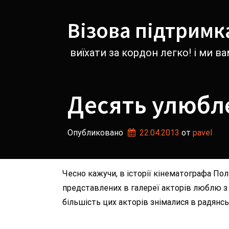
Перейти
к
Візова підтримк
содержимому
виїхати за кордон легко! і ми 
Десять улюбле
Опубликовано
22.04.2013
от 
pavel
Чесно кажучи, в історії кінематографа Поль
представлених в галереї акторів люблю з д
більшість цих акторів знімалися в радянс