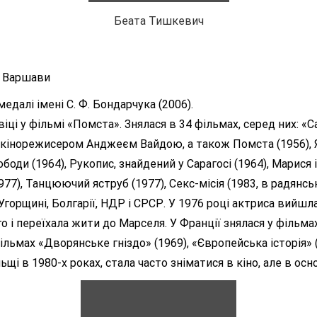
Беата Тишкевич
у Варшави
едалі імені С. Ф. Бондарчука (2006).
і у фільмі «Помста». Знялася в 34 фільмах, серед них: «Сам
 кінорежисером Анджеєм Вайдою, а також Помста (1956), Яц
боди (1964), Рукопис, знайдений у Сарагосі (1964), Марися 
-1977), Танцюючий яструб (1977), Секс-місія (1983, в радянс
в Угорщині, Болгарії, НДР і СРСР. У 1976 році актриса вийш
і переїхала жити до Марселя. У Франції знялася у фільмах 
фільмах «Дворянське гніздо» (1969), «Європейська історія» 
ьщі в 1980-х роках, стала часто зніматися в кіно, але в ос