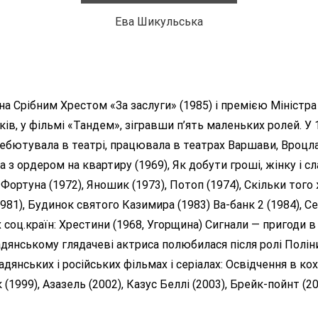
Ева Шикульська
на Срібним Хрестом «За заслуги» (1985) і премією Міністра
років, у фільмі «Тандем», зігравши п’ять маленьких ролей. 
ебютувала в театрі, працювала в театрах Варшави, Вроцлав
а з ордером на квартиру (1969), Як добути гроші, жінку і с
 Фортуна (1972), Яношик (1973), Потоп (1974), Скільки того 
81), Будинок святого Казимира (1983) Ва-банк 2 (1984), Сек
х соц.країн: Хрестини (1968, Угорщина) Сигнали — пригоди в
адянському глядачеві актриса полюбилася після ролі Полін
дянських і російських фільмах і серіалах: Освідчення в кох
1999), Азазель (2002), Казус Беллі (2003), Брейк-пойнт (200