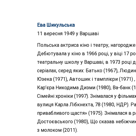
Ева Шикульська
11 вересня 1949 у Варшаві
Польська актриса кіно і театру, нагородже
Дебютувала у кіно в 1966 році, у віці 17 
театральну школу у Варшаві, в 1973 році д
серіалах, серед яких: Батько (1967), Людин
Юзека (1971), Автошик і тамплієри (1971) ,
Кар’єра Никодима Дизми (1980), Ва-банк (19
Сімейні хроніки (1997). Знімалася у фільма
вулиця Карла Лібкнехта, 78 (1980, НДР). Р
привабливого щастя» (1975). Знімалася в ра
Достоєвського (1980), Що сказав небіжчик (
з молоком (2011).