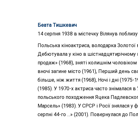
Беата Тишкевич
14 серпня 1938 в містечку Вілянув поблиз
Польська кіноактриса, володарка Золотої м
Дебютувала у кіно в шістнадцятирічному віц
продаж» (1968), зняті колишнім чоловіком
вночі загине місто (1961), Перший день сво
більше, ніж життя (1968), Ночі і дні (1975
(1985). У 1970-х актриса часто знімалася 
польського походження Яцека Падлевского 
Марсель» (1983). У СРСР і Росії знялася у 
серпні 44-го …» (2001). Повернулася до Пол