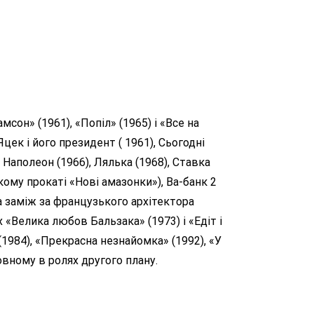
сон» (1961), «Попіл» (1965) і «Все на
ек і його президент ( 1961), Сьогодні
і Наполеон (1966), Лялька (1968), Ставка
ькому прокаті «Нові амазонки»), Ва-банк 2
ла заміж за французького архітектора
«Велика любов Бальзака» (1973) і «Едіт і
(1984), «Прекрасна незнайомка» (1992), «У
новному в ролях другого плану.