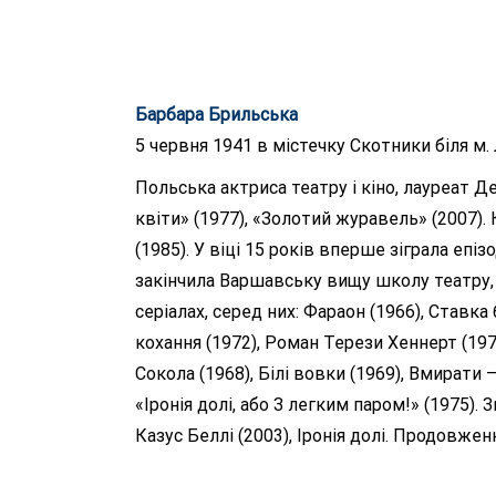
Барбара Брильська
5 червня 1941 в містечку Скотники біля м.
Польська актриса театру і кіно, лауреат Д
квіти» (1977), «Золотий журавель» (2007)
(1985). У віці 15 років вперше зіграла еп
закінчила Варшавську вищу школу театру, кі
серіалах, серед них: Фараон (1966), Ставк
кохання (1972), Роман Терези Хеннерт (197
Сокола (1968), Білі вовки (1969), Вмирати 
«Іронія долі, або З легким паром!» (1975). 
Казус Беллі (2003), Іронія долі. Продовженн