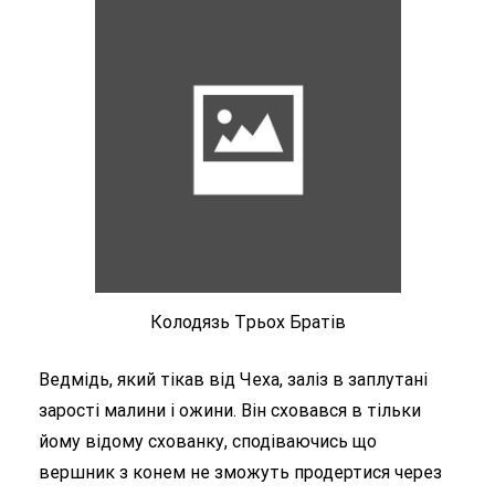
Колодязь Tрьох Братів
Ведмідь, який тікав від Чеха, заліз в заплутані
зарості малини і ожини. Він сховався в тільки
йому відому схованку, сподіваючись що
вершник з конем не зможуть продертися через