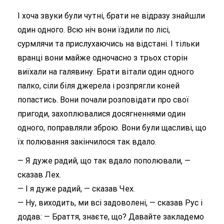
І хоча звуки були чутні, брати не відразу знайшли
один одного. Всю ніч вони їздили по лісі,
сурмлячи та прислухаючись на відстані. І тільки
вранці вони майже одночасно з трьох сторін
виїхали на галявину. Брати вітали один одного
палко, сіли біля джерела і розпрягли коней
попастись. Вони почали розповідати про свої
пригоди, захоплювалися досягненнями один
одного, поправляли зброю. Вони були щасливі, що
їх полювання закінчилося так вдало.
— Я дуже радий, що так вдало пополювали, —
сказав Лех.
— І я дуже радий, — сказав Чех.
— Ну, виходить, ми всі задоволені, — сказав Рус і
додав: — Браття, знаєте, що? Давайте закладемо