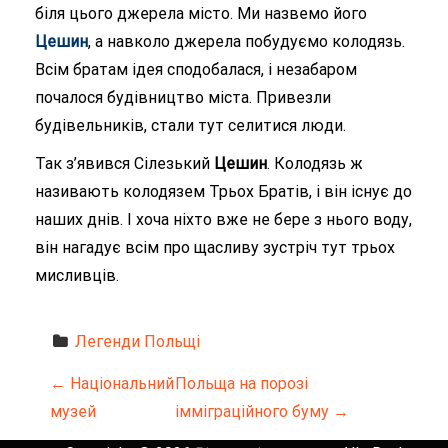
біля цього джерела місто. Ми назвемо його
Цешин
, а навколо джерела побудуємо колодязь.
Всім братам ідея сподобалася, і незабаром
почалося будівництво міста. Привезли
будівельників, стали тут селитися люди.
Так з’явився Сілезький
Цешин
. Колодязь ж
називають колодязем Трьох Братів, і він існує до
наших днів. І хоча ніхто вже не бере з нього воду,
він нагадує всім про щасливу зустріч тут трьох
мисливців.
Легенди Польщі
Н
←
Національний
Польща на порозі
музей
імміграційного буму
→
а