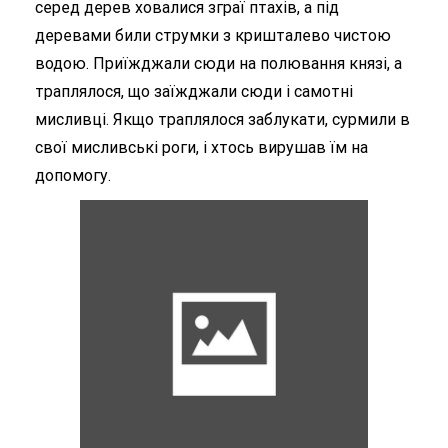
серед дерев ховалися зграї птахів, а під
деревами били струмки з кришталево чистою
водою. Приїжджали сюди на полювання князі, а
траплялося, що заїжджали сюди і самотні
мисливці. Якщо траплялося заблукати, сурмили в
свої мисливські роги, і хтось вирушав їм на
допомогу.