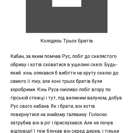
Колодязь Tрьох Братів
Кабан, за яким помчав Рус, побіг до скелястого
обриву і хотів сховатися в ущелині скелі. Будь-
який кінь злякався б вибігти на круту скелю до
самого її піку, але коні трьох братів були
хоробрими. Кінь Руса сміливо побіг вгору по
гірській стежці і тут, під великим валуном, добув
Рус свого кабана. Як і брати, він хотів
повернутися на знайому галявину. Голосно
затрубив він в ріг і прислухався. Але не почув
відповіді! І теж блукав він серед дерев, і тільки