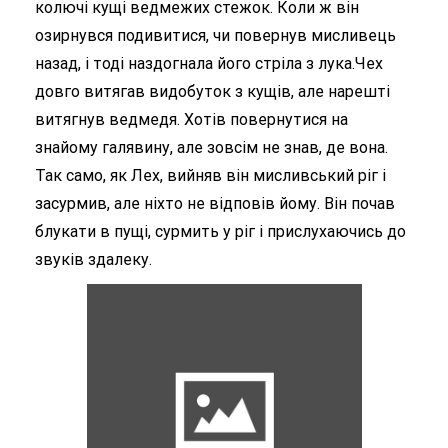
колючі кущі ведмежих стежок. Коли ж він
озирнувся подивитися, чи повернув мисливець
назад, і тоді наздогнала його стріла з лука.Чех
довго витягав видобуток з кущів, але нарешті
витягнув ведмедя. Хотів повернутися на
знайому галявину, але зовсім не знав, де вона.
Так само, як Лех, вийняв він мисливський ріг і
засурмив, але ніхто не відповів йому. Він почав
блукати в пущі, сурмить у ріг і прислухаючись до
звуків здалеку.