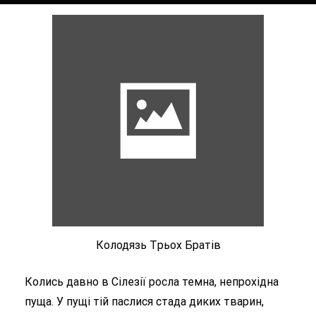
Колодязь Tрьох Братів
Колись давно в Сілезії росла темна, непрохідна
пуща. У пущі тій паслися стада диких тварин,