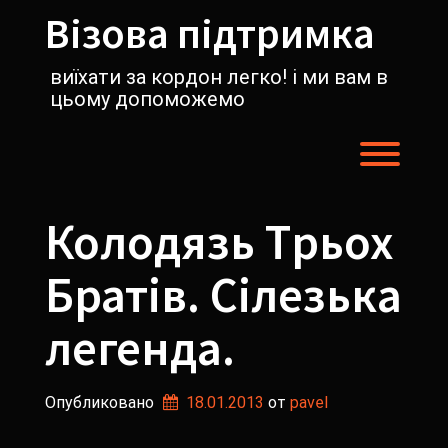
Перейти
Візова підтримка
к
содержимому
виїхати за кордон легко! і ми вам в
цьому допоможемо
Пере
Колодязь Tрьох
Братів. Сілезька
легенда.
Опубликовано
18.01.2013
от 
pavel