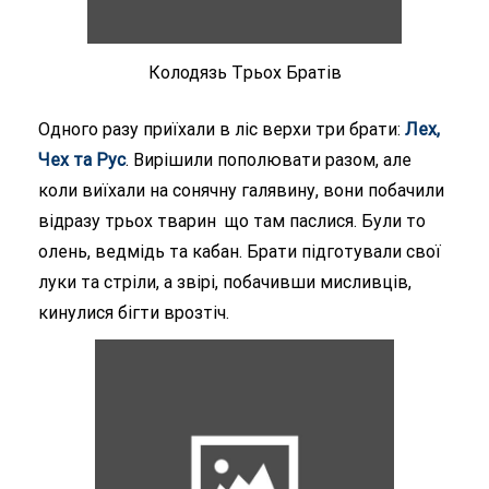
Колодязь Tрьох Братів
Одного разу приїхали в ліс верхи три брати:
Лех,
Чех та Рус
. Вирішили пополювати разом, але
коли виїхали на сонячну галявину, вони побачили
відразу трьох тварин що там паслися. Були то
олень, ведмідь та кабан. Брати підготували свої
луки та стріли, а звірі, побачивши мисливців,
кинулися бігти врозтіч.