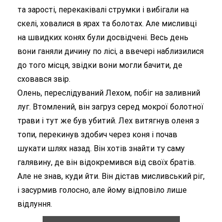
та зарості, перекаківалі струмки і вибігали на
скелі, ховалися в ярах та болотах. Але мисливці
на швидких конях були досвідчені. Весь день
вони ганяли дичину по лісі, а ввечері наблизилися
до того місця, звідки вони могли бачити, де
сховався звір.
Олень, переслідуваний Лехом, побіг на заливний
луг. Втомлений, він загруз серед мокрої болотної
трави і тут же був убитий. Лех витягнув оленя з
топи, перекинув здобич через коня і почав
шукати шлях назад. Він хотів знайти ту саму
галявину, де він відокремився від своїх братів.
Але не знав, куди йти. Він дістав мисливський ріг,
і засурмив голосно, але йому відповіло лише
відлуння.