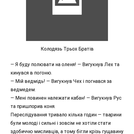
Колодязь Tрьох Братів
— Я буду полювати на оленя! — Вигукнув Лех та
кинувся в погоню.
— Мій ведмідь! — Вигукнув Чех і погнався за
ведмедем.
— Мені повинен належати кабан! — Вигукнув Рус
та пришпорив коня.
Переслідування тривало кілька годин — тварини
були молоді і сильні і зовсім не хотіли стати
здобиччю мисливців, а тому бігли крізь гущавину