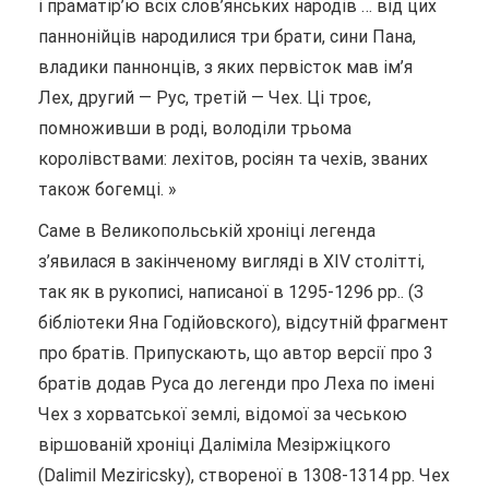
і праматір’ю всіх слов’янських народів … від цих
паннонійців народилися три брати, сини Пана,
владики паннонців, з яких первісток мав ім’я
Лех, другий — Рус, третій — Чех. Ці троє,
помноживши в роді, володіли трьома
королівствами: лехітов, росіян та чехів, званих
також богемці. »
Саме в Великопольській хроніці легенда
з’явилася в закінченому вигляді в XIV столітті,
так як в рукописі, написаної в 1295-1296 рр.. (З
бібліотеки Яна Годійовского), відсутній фрагмент
про братів. Припускають, що автор версії про 3
братів додав Руса до легенди про Леха по імені
Чех з хорватської землі, відомої за чеською
віршованій хроніці Даліміла Мезіржіцкого
(Dalimil Meziricsky), створеної в 1308-1314 рр. Чех