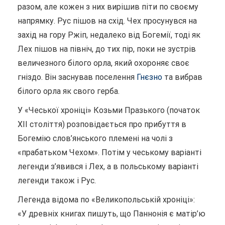
разом, але кожен з них вирішив піти по своєму
напрямку. Рус пішов на схід. Чех просунувся на
захід на гору Ржіп, недалеко від Богемії, тоді як
Лех пішов на північ, до тих пір, поки не зустрів
величезного білого орла, який охороняє своє
гніздо. Він заснував поселення
Гнєзно
та вибрав
білого орла як свого герба.
У «Чеської хроніці» Козьми Празького (початок
XII століття) розповідається про прибуття в
Богемію слов’янського племені на чолі з
«прабатьком Чехом». Потім у чеському варіанті
легенди з’явився і Лех, а в польському варіанті
легенди також і Рус.
Легенда відома по «Великопольській хроніці»:
«У древніх книгах пишуть, що Паннонія є матір’ю