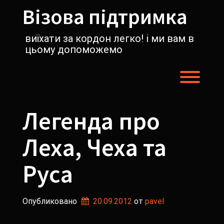
Перейти
Візова підтримка
к
содержимому
виїхати за кордон легко! і ми вам в
цьому допоможемо
Пере
Легенда про
Леха, Чеха та
Руса
Опубликовано
20.09.2012
от 
pavel