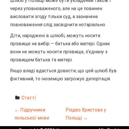
Шлюб у Польщі може бути укладений також і
через уповноваженого, але на це повинен
висловити згоду тільки суд, а зазначене
повноваження слід засвідчити нотаріально.
Діти, народжені в шлюбі, можуть носити
прізвище на вибір — батька або матері. Однак
вони не можуть носити прізвище, з’єднану з
прізвищем батька та матері.
Якщо владі вдасться довести, що цей шлюб був
фіктивний, то іноземцю загрожує депортація.
Статті
Н
←
Підручники
Різдво Христове у
польської мови
Польщі
→
а