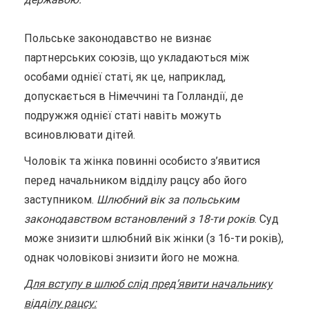
Польське законодавство не визнає
партнерських союзів, що укладаються між
особами однієї статі, як це, наприклад,
допускається в Німеччині та Голландії, де
подружжя однієї статі навіть можуть
всиновлювати дітей.
Чоловік та жінка повинні особисто з’явитися
перед начальником відділу рацсу або його
заступником.
Шлюбний вік за польським
законодавством встановлений з 18-ти років
. Суд
може знизити шлюбний вік жінки (з 16-ти років),
однак чоловікові знизити його не можна.
Для вступу в шлюб слід пред’явити начальнику
відділу рацсу: