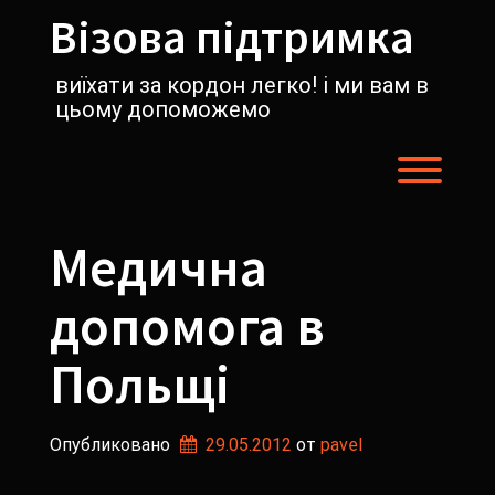
Перейти
Візова підтримка
к
содержимому
виїхати за кордон легко! і ми вам в
цьому допоможемо
Пере
Медична
допомога в
Польщі
Опубликовано
29.05.2012
от 
pavel