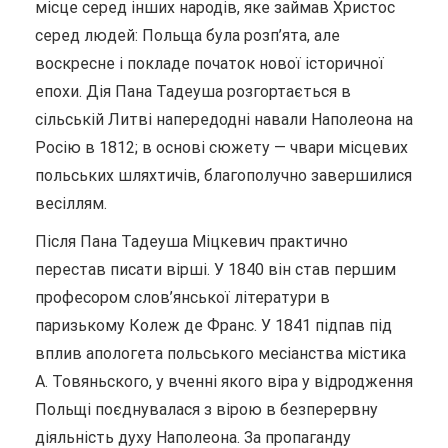
місце серед інших народів, яке займав Христос
серед людей: Польща була розп’ята, але
воскресне і покладе початок нової історичної
епохи. Дія Пана Тадеуша розгортається в
сільській Литві напередодні навали Наполеона на
Росію в 1812; в основі сюжету — чвари місцевих
польських шляхтичів, благополучно завершилися
весіллям.
Після Пана Тадеуша Міцкевич практично
перестав писати вірші. У 1840 він став першим
професором слов’янської літератури в
паризькому Колеж де Франс. У 1841 підпав під
вплив апологета польського месіанства містика
А. Товяньского, у вченні якого віра у відродження
Польщі поєднувалася з вірою в безперервну
діяльність духу Наполеона. За пропаганду