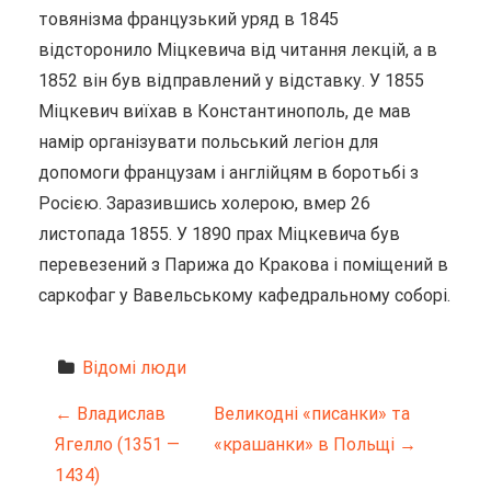
товянізма французький уряд в 1845
відсторонило Міцкевича від читання лекцій, а в
1852 він був відправлений у відставку. У 1855
Міцкевич виїхав в Константинополь, де мав
намір організувати польський легіон для
допомоги французам і англійцям в боротьбі з
Росією. Заразившись холерою, вмер 26
листопада 1855. У 1890 прах Міцкевича був
перевезений з Парижа до Кракова і поміщений в
саркофаг у Вавельському кафедральному соборі.
Відомі люди
Н
←
Владислав
Великодні «писанки» та
Ягелло (1351 —
«крашанки» в Польщі
→
а
1434)