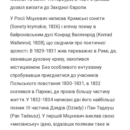
дозвіл виїхати до Західної Європи.
У Росії Міцкевич написав Кримські сонети
(Sonety krymskie, 1826) і епічну поему в
байронівським дусі Конрад Валленрод (Konrad
Wallenrod, 1828), що свідчили про поетичної
зрілості. В 1829-1831 жив переважно в Римі, де,
зазнавши духовну кризу, захопився
містицизмом. Без особливого ентузіазму
спробувавши приєднатися до учасників
Польського повстання 1830-1831, в 1832
оселився в Парижі, де провів більшу частину
життя. У 1832-1834 написані дві його найбільші
поеми: III частина Дзядів (Dziady) і Пан Тадеуш
(Pan Tadeusz). У першій Міцкевич виклав свою
«месіанську» ідею, відвівши полякам таке ж