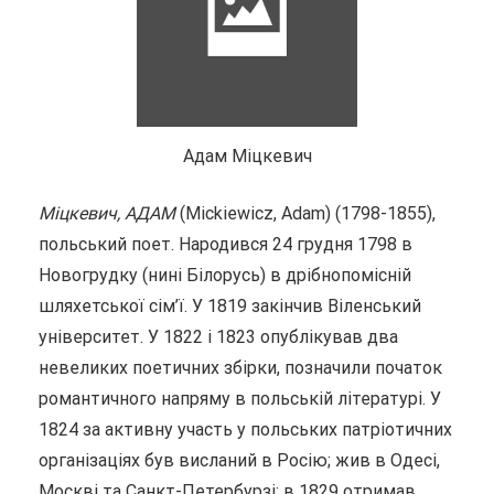
Адам Міцкевич
Міцкевич, АДАМ
(Mickiewicz, Adam) (1798-1855),
польський поет. Народився 24 грудня 1798 в
Новогрудку (нині Білорусь) в дрібнопомісній
шляхетської сім’ї. У 1819 закінчив Віленський
університет. У 1822 і 1823 опублікував два
невеликих поетичних збірки, позначили початок
романтичного напряму в польській літературі. У
1824 за активну участь у польських патріотичних
організаціях був висланий в Росію; жив в Одесі,
Москві та Санкт-Петербурзі; в 1829 отримав