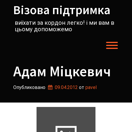
Перейти
Візова підтримка
к
содержимому
виїхати за кордон легко! і ми вам в
цьому допоможемо
Пере
Адам Міцкевич
Опубликовано
09.04.2012
от 
pavel