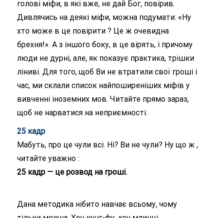
голові міфи, в які вже, не дай Бог, повірив.
Дивлячись на деякі міфи, можна подумати: «Ну
хто може в це повірити ? Це ж очевидна
брехня!». А з іншого боку, в це вірять, і причому
люди не дурні, але, як показує практика, трішки
ліниві. Для того, щоб Ви не втратили свої гроші і
час, ми склали список найпоширеніших міфів у
вивченні іноземних мов. Читайте прямо зараз,
щоб не нарватися на неприємності.
25 кадр
Мабуть, про це чули всі. Ні? Ви не чули? Ну що ж ,
читайте уважно :
25 кадр — це розвод на гроші.
Дана методика нібито навчає всьому, чому
тільки можна. Хоч кунг-фу, хоч млинці