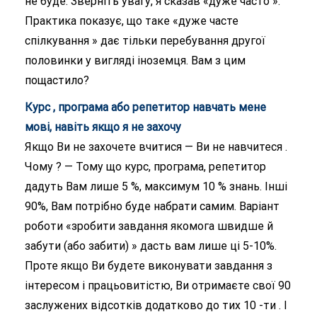
не буде. Зверніть увагу, я сказав «дуже часто ».
Практика показує, що таке «дуже часте
спілкування » дає тільки перебування другої
половинки у вигляді іноземця. Вам з цим
пощастило?
Курс , програма або репетитор навчать мене
мові, навіть якщо я не захочу
Якщо Ви не захочете вчитися — Ви не навчитеся .
Чому ? — Тому що курс, програма, репетитор
дадуть Вам лише 5 %, максимум 10 % знань. Інші
90%, Вам потрібно буде набрати самим. Варіант
роботи «зробити завдання якомога швидше й
забути (або забити) » дасть вам лише ці 5-10%.
Проте якщо Ви будете виконувати завдання з
інтересом і працьовитістю, Ви отримаєте свої 90
заслужених відсотків додатково до тих 10 -ти . І