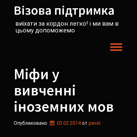
Перейти
Візова підтримка
к
содержимому
виїхати за кордон легко! і ми вам в
цьому допоможемо
Пере
Міфи у
вивченні
іноземних мов
Опубликовано
03.02.2014
от 
pavel