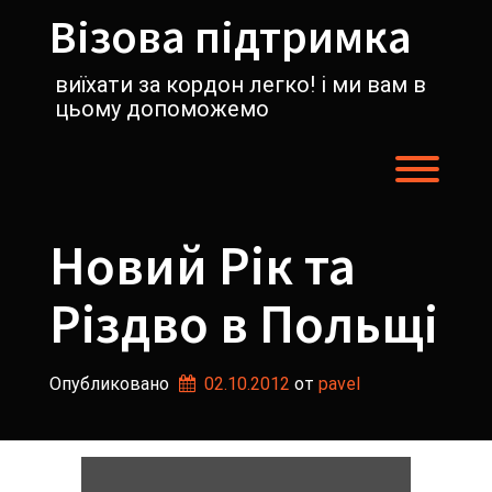
Перейти
Візова підтримка
к
содержимому
виїхати за кордон легко! і ми вам в
цьому допоможемо
Пере
Новий Рік та
Різдво в Польщі
Опубликовано
02.10.2012
от 
pavel