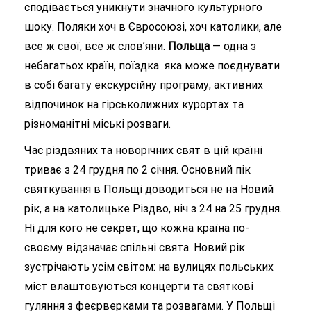
сподівається уникнути значного культурного
шоку. Поляки хоч в Євросоюзі, хоч католики, але
все ж свої, все ж слов’яни.
Польща
— одна з
небагатьох країн, поїздка яка може поєднувати
в собі багату екскурсійну програму, активних
відпочинок на гірськолижних курортах та
різноманітні міські розваги.
Час різдвяних та новорічних свят в цій країні
триває з 24 грудня по 2 січня. Основний пік
святкування в Польщі доводиться не на Новий
рік, а на католицьке Різдво, ніч з 24 на 25 грудня.
Ні для кого не секрет, що кожна країна по-
своєму відзначає спільні свята. Новий рік
зустрічають усім світом: на вулицях польських
міст влаштовуються концерти та святкові
гуляння з феєрверками та розвагами. У Польщі