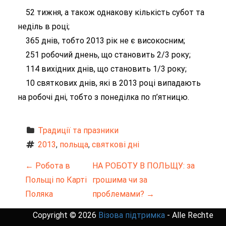
52 тижня, а також однакову кількість субот та
неділь в році;
365 днів, тобто 2013 рік не є високосним;
251 робочий днень, що становить 2/3 року;
114 вихідних днів, що становить 1/3 року;
10 святкових днів, які в 2013 році випадають
на робочі дні, тобто з понеділка по п’ятницю.
Традиції та празники
2013
, 
польща
, 
святкові дні
Н
←
Робота в
НА РОБОТУ В ПОЛЬЩУ: за
Польщі по Карті
грошима чи за
а
Поляка
проблемами?
→
в
Copyright © 2026
Візова підтримка
- Alle Rechte