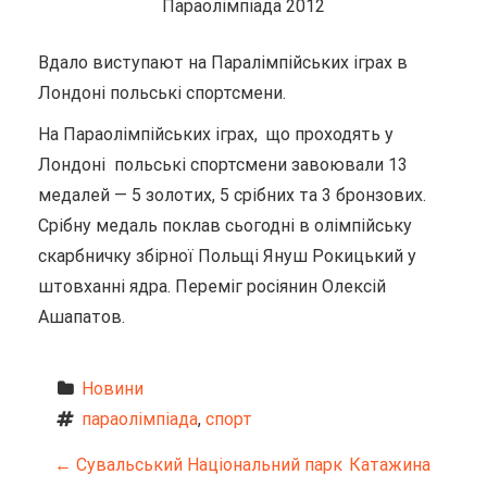
Параолімпіада 2012
Вдало виступают на Паралімпійських іграх в
Лондоні польські спортсмени.
На Параолімпійських іграх, що проходять у
Лондоні польські спортсмени завоювали 13
медалей — 5 золотих, 5 срібних та 3 бронзових.
Срібну медаль поклав сьогодні в олімпійську
скарбничку збірної Польщі Януш Рокицький у
штовханні ядра. Переміг росіянин Олексій
Ашапатов.
Новини
параолімпіада
, 
спорт
Н
←
Сувальський Національний парк
Катажина