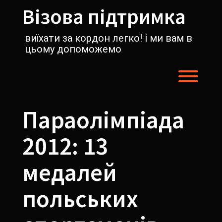
Перейти
Візова підтримка
к
содержимому
виїхати за кордон легко! і ми вам в
цьому допоможемо
Пере
Параолімпіада
2012: 13
медалей
польських