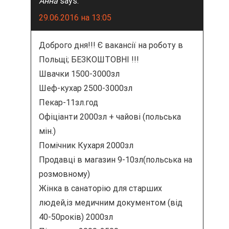
Анна
says:
29.06.2016 на 13:05
Доброго дня!!! Є вакансії на роботу в
Польщі; БЕЗКОШТОВНІ !!!
Швачки 1500-3000зл
Шеф-кухар 2500-3000зл
Пекар-11зл.год
Офіціанти 2000зл + чайові (польська
мін.)
Помічник Кухаря 2000зл
Продавці в магазин 9-10зл(польська на
розмовному)
Жінка в санаторію для старших
людей,із медичним документом (від
40-50років) 2000зл