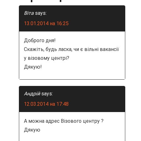
и
я
Віта
says:
13.01.2014 на 16:25
п
о
Доброго дня!
Скажіть, будь ласка, чи є вільні вакансії
з
у візовому центрі?
Дякую!
а
п
Андрій
says:
и
12.03.2014 на 17:48
с
А можна адрес Візового центру ?
я
Дякую