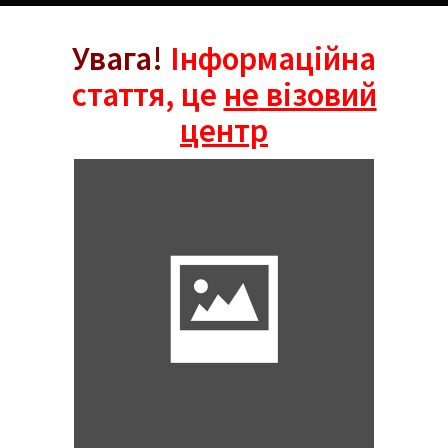
Увага!
Інформаційна
стаття, це
не
візовий
центр