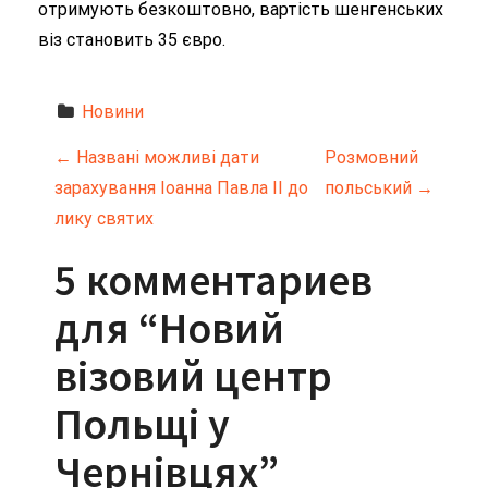
отримують безкоштовно, вартість шенгенських
віз становить 35 євро.
Новини
Н
←
Названі можливі дати
Розмовний
зарахування Іоанна Павла II до
польський
→
а
лику святих
в
5 комментариев
и
для “
Новий
г
візовий центр
а
Польщі у
ц
Чернівцях
”