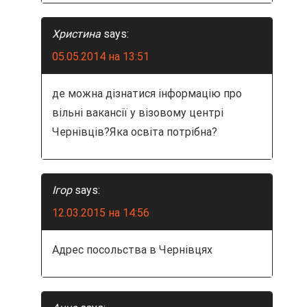
м
Христина
says:
05.05.2014 на 13:51
де можна дізнатися інформацію про
вільні вакансії у візовому центрі
Чернівців?Яка освіта потрібна?
Ігор
says:
12.03.2015 на 14:56
Адрес посольства в Чернівцях