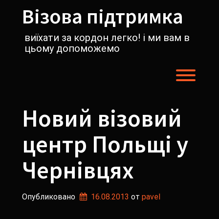
Перейти
Візова підтримка
к
содержимому
виїхати за кордон легко! і ми вам в
цьому допоможемо
Пере
Новий візовий
центр Польщі у
Чернівцях
Опубликовано
16.08.2013
от 
pavel