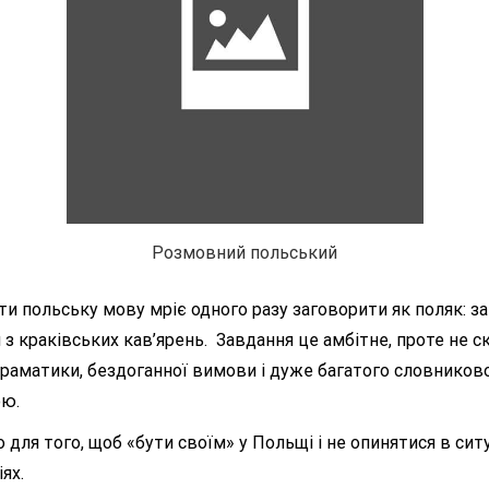
Розмовний польський
ти польську мову мріє одного разу заговорити як поляк: 
 з краківських кав’ярень. Завдання це амбітне, проте не с
граматики, бездоганної вимови і дуже багатого словниково
ою.
ля того, щоб «бути своїм» у Польщі і не опинятися в ситу
ях.