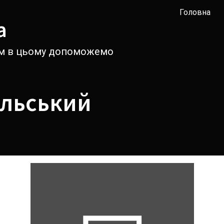
Головна
а
вам в цьому допоможемо
льський