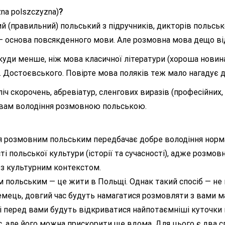
na polszczyzna)
?
 (правильний) польський з підручників, дикторів польськог
 — основа повсякденного мови. Але розмовна мова дещо від
куди менше, ніж мова класичної літератури (хороша новина,
М. Достоєвського. Повірте мова поляків теж мало нагадує д
іч скорочень, абревіатур, сленгових виразів (професійних, 
 вам володіння розмовною польською.
ння розмовним польським передбачає добре володіння но
і польської культури (історії та сучасності), адже розмо
і з культурним контекстом.
 польським — це жити в Польщі. Однак такий спосіб — не 
земець, довгий час будуть намагатися розмовляти з вами м
 і перед вами будуть відкриватися найпотаємніші куточки
, але його можна прискорити ще вдома. Для цього є два с