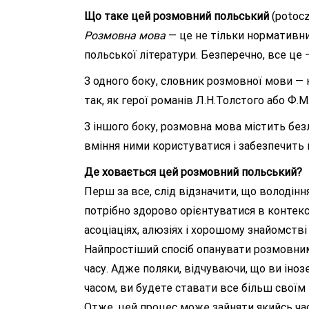
Що таке цей розмовний польський
(potocz
Розмовна мова
— це не тільки нормативний
польської літератури. Безперечно, все це
З одного боку, словник розмовної мови — 
так, як герої романів Л.Н.Толстого або Ф.
З іншого боку, розмовна мова містить безл
вміння ними користуватися і забезпечить
Де ховається цей розмовний польський?
Перш за все, слід відзначити, що володі
потрібно здорово орієнтуватися в контекст
асоціаціях, алюзіях і хорошому знайомств
Найпростіший спосіб опанувати розмовним
часу. Адже поляки, відчуваючи, що ви іно
часом, ви будете ставати все більш своїм
Отже, цей процес може зайняти якийсь час