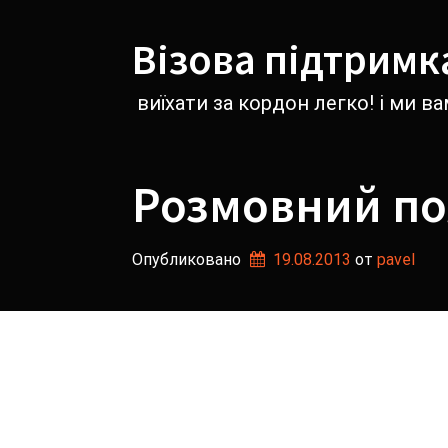
Перейти
к
Візова підтримк
содержимому
виїхати за кордон легко! і ми 
Розмовний по
Опубликовано
19.08.2013
от 
pavel