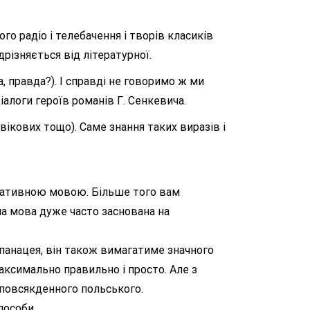
о радіо і телебачення і творів класиків
різняється від літературної.
 правда?). І справді не говоримо ж ми
іалоги героїв романів Г. Сенкевича.
вікових тощо). Саме знання таких виразів і
рмативною мовою. Більше того вам
вна мова дуже часто заснована на
панацея, він також вимагатиме значного
аксимально правильно і просто. Але з
 повсякденного польського.
пособи.